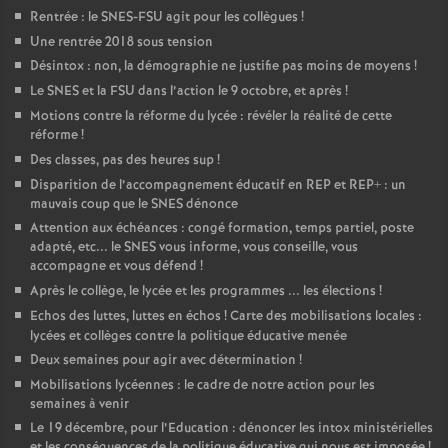
Rentrée : le SNES-FSU agit pour les collègues
!
Une rentrée 2018 sous tension
Désintox : non, la démographie ne justifie pas moins de moyens
!
Le SNES et la FSU dans l’action le 9 octobre, et après
!
Motions contre la réforme du lycée : révéler la réalité de cette
réforme
!
Des classes, pas des heures sup
!
Disparition de l’accompagnement éducatif en REP et REP+ : un
mauvais coup que le SNES dénonce
Attention aux échéances : congé formation, temps partiel, poste
adapté, etc... le SNES vous informe, vous conseille, vous
accompagne et vous défend
!
Après le collège, le lycée et les programmes ... les élections
!
Echos des luttes, luttes en échos
! Carte des mobilisations locales :
lycées et collèges contre la politique éducative menée
Deux semaines pour agir avec détermination
!
Mobilisations lycéennes : le cadre de notre action pour les
semaines à venir
Le 19 décembre, pour l’Education : dénoncer les intox ministérielles
et les conséquences de la politique éducative qui nous est imposée
!