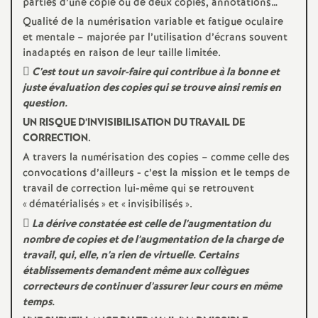
parties d’une copie ou de deux copies, annotations…
e
Qualité de la numérisation variable et fatigue oculaire
et mentale – majorée par l’utilisation d’écrans souvent
c
inadaptés en raison de leur taille limitée.
 C’est tout un savoir-faire qui contribue à la bonne et
o
juste évaluation des copies qui se trouve ainsi remis en
question.
n
UN RISQUE D’INVISIBILISATION DU TRAVAIL DE
CORRECTION.
d
A travers la numérisation des copies – comme celle des
convocations d’ailleurs - c’est la mission et le temps de
travail de correction lui-même qui se retrouvent
d
«
dématérialisés
» et «
invisibilisés
».
 La dérive constatée est celle de l’augmentation du
e
nombre de copies et de l’augmentation de la charge de
travail, qui, elle, n’a rien de virtuelle. Certains
g
établissements demandent même aux collègues
correcteurs de continuer d’assurer leur cours en même
r
temps.