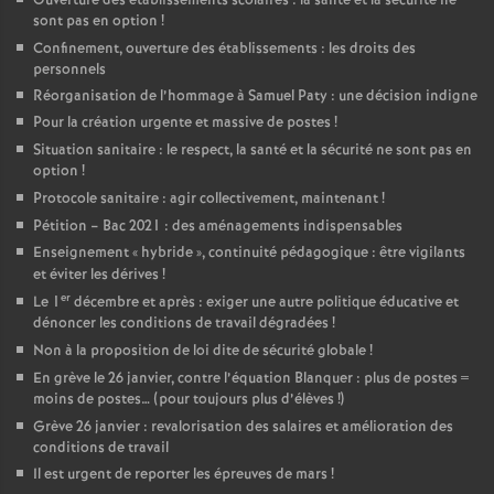
Ouverture des établissements scolaires : la santé et la sécurité ne
sont pas en option
!
Confinement, ouverture des établissements : les droits des
personnels
Réorganisation de l’hommage à Samuel Paty : une décision indigne
Pour la création urgente et massive de postes
!
Situation sanitaire : le respect, la santé et la sécurité ne sont pas en
option
!
Protocole sanitaire : agir collectivement, maintenant
!
Pétition – Bac 2021 : des aménagements indispensables
Enseignement «
hybride
», continuité pédagogique : être vigilants
et éviter les dérives
!
er
Le 1
décembre et après : exiger une autre politique éducative et
dénoncer les conditions de travail dégradées
!
Non à la proposition de loi dite de sécurité globale
!
En grève le 26 janvier, contre l’équation Blanquer : plus de postes =
moins de postes… (pour toujours plus d’élèves
!)
Grève 26 janvier : revalorisation des salaires et amélioration des
conditions de travail
Il est urgent de reporter les épreuves de mars
!