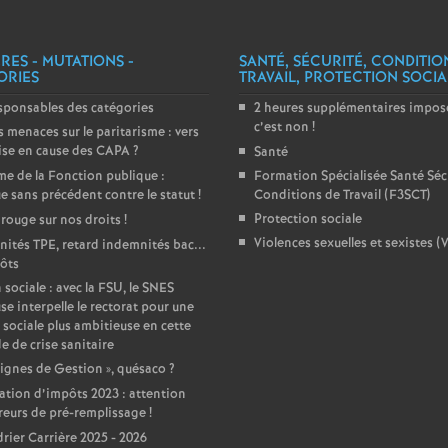
e
RES - MUTATIONS -
SANTÉ, SÉCURITÉ, CONDITIO
m
ORIES
TRAVAIL, PROTECTION SOCIA
sponsables des catégories
2 heures supplémentaires imposé
e
c’est non
!
 menaces sur le paritarisme : vers
ise en cause des CAPA
?
Santé
n
e de la Fonction publique :
Formation Spécialisée Santé Sécu
e sans précédent contre le statut
!
Conditions de Travail (F3SCT)
Protection sociale
 rouge sur nos droits
!
t
Violences sexuelles et sexistes (
ités TPE, retard indemnités bac...
ôts
s
 sociale : avec la FSU, le SNES
se interpelle le rectorat pour une
d
 sociale plus ambitieuse en cette
e de crise sanitaire
ignes de Gestion
», quésaco
?
e
ation d’impôts 2023 : attention
reurs de pré-remplissage
!
S
rier Carrière 2025 - 2026