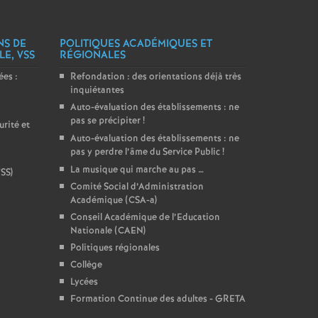
NS DE
POLITIQUES ACADÉMIQUES ET
LE, VSS
RÉGIONALES
es :
Refondation : des orientations déjà très
inquiétantes
Auto-évaluation des établissements : ne
pas se précipiter
!
rité et
Auto-évaluation des établissements : ne
pas y perdre l’âme du Service Public
!
La musique qui marche au pas …
VSS)
Comité Social d’Administration
Académique (CSA-a)
Conseil Académique de l’Education
Nationale (CAEN)
Politiques régionales
Collège
Lycées
Formation Continue des adultes - GRETA