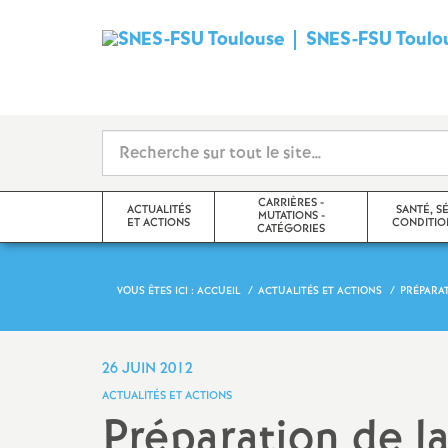
SNES-FSU Toulo
CARRIÈRES -
ACTUALITÉS
SANTÉ, S
MUTATIONS -
ET ACTIONS
CONDITION
CATÉGORIES
VOUS ÊTES ICI :
ACCUEIL
ACTUALITÉS ET ACTIONS
PRÉPARAT
Les actions dans l’académie
Postes Adaptés
Santé
Actualités académiques
Carrières, Congés et
Formation Spéci
26 JUIN 2012
Disponibilités, Temps partiels,
Sécurité et Con
ACTUALITÉS ET ACTIONS
Retraites
Travail (F3SCT)
Pétitions en cours
Préparation de la