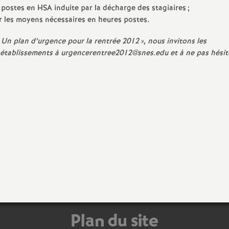
e
postes en HSA induite par la décharge des stagiaires
;
r les moyens nécessaires en heures postes.
s
Un plan d’urgence pour la rentrée 2012
», nous invitons les
 établissements à urgencerentree2012@snes.edu et à ne pas hésit
E
n
s
e
i
g
n
Plan du site