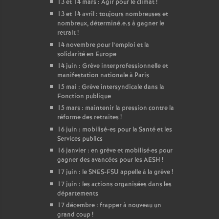
13 et 14 mars : Agir pour le climat
!
13 et 14 avril : toujours nombreuses et
nombreux, déterminé.e.s à gagner le
retrait
!
14 novembre pour l’emploi et la
solidarité en Europe
14 juin : Grève interprofessionnelle et
manifestation nationale à Paris
15 mai : Grève intersyndicale dans la
Fonction publique
15 mars : maintenir la pression contre la
réforme des retraites
!
16 juin : mobilisé-es pour la Santé et les
Services publics
16 janvier : en grève et mobilisé
·
es pour
gagner des avancées pour les AESH
!
17 juin : le SNES-FSU appelle à la grève
!
17 juin : les actions organisées dans les
départements
17 décembre : frapper à nouveau un
grand coup
!