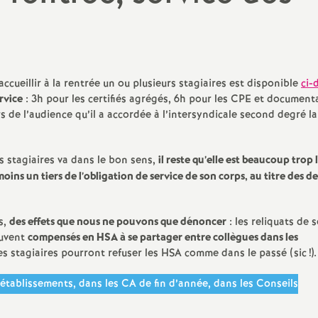
N
ale
d’infor
Formation initiale, concours
Politiques régionales
a
les et sexistes
Vie int
Formation continue
Collège
t
Enquêtes
ccueillir à la rentrée un ou plusieurs stagiaires est disponible
ci-
Lycées
rvice
: 3h pour les certifiés agrégés, 6h pour les CPE et documenta
i
s de l’audience qu’il a accordée à l’intersyndicale second degré la
Formation Continue des
adultes - GRETA
o
s stagiaires va dans le bon sens,
il reste qu’elle est beaucoup trop 
ins un tiers de l’obligation de service de son corps, au titre des 
n
a
s,
des effets que nous ne pouvons que dénoncer
: les reliquats de s
ouvent
compensés en HSA à se partager entre collègues dans les
l
les stagiaires pourront refuser les HSA comme dans le passé (sic
!).
 établissements, dans les CA de fin d’année, dans les Conseils
d