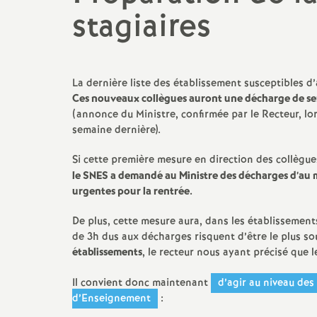
Mutations
Protection soci
stagiaires
Actualité des départements
Catégories et Corps
Violences sexuel
(VSS)
TZR
La dernière liste des établissement susceptibles d’a
Ces nouveaux collègues auront une décharge de se
Remboursements de frais,
(annonce du Ministre, confirmée par le Recteur, lor
aides et actions sociales
semaine dernière).
Elections professionnelles
Si cette première mesure en direction des collègue
le SNES a demandé au Ministre des décharges d’au mo
urgentes pour la rentrée.
De plus, cette mesure aura, dans les établissement
de 3h dus aux décharges risquent d’être le plus s
établissements
, le recteur nous ayant précisé que 
Il convient donc maintenant
d’agir au niveau des
d’Enseignement
: