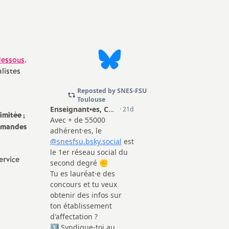
mation
erne
dessous
.
listes
limitée
;
demandes
ervice