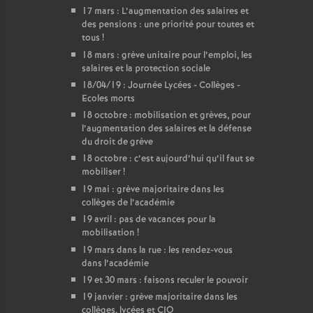
17 mars : L’augmentation des salaires et
des pensions : une priorité pour toutes et
tous
!
18 mars : grève unitaire pour l’emploi, les
salaires et la protection sociale
18/04/19 : Journée Lycées - Collèges -
Ecoles morts
18 octobre : mobilisation et grèves, pour
l’augmentation des salaires et la défense
du droit de grève
18 octobre : c’est aujourd’hui qu’il faut se
mobiliser
!
19 mai : grève majoritaire dans les
collèges de l’académie
19 avril : pas de vacances pour la
mobilisation
!
19 mars dans la rue : les rendez-vous
dans l’académie
19 et 30 mars : faisons reculer le pouvoir
19 janvier : grève majoritaire dans les
collèges, lycées et CIO