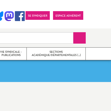
SE SYNDIQUER
ESPACE ADHÉRENT
Recherche sur le 
VIE SYNDICALE -
SECTIONS
PUBLICATIONS
ACADÉMIQUE/DÉPARTEMENTALES (…)
27
on
Section académique
tions
Sections départementales
Imprimer
 numériques et
Qu’est-ce que le SNES-FSU
?
l'article
 / Lettres
Qui sommes-nous
?