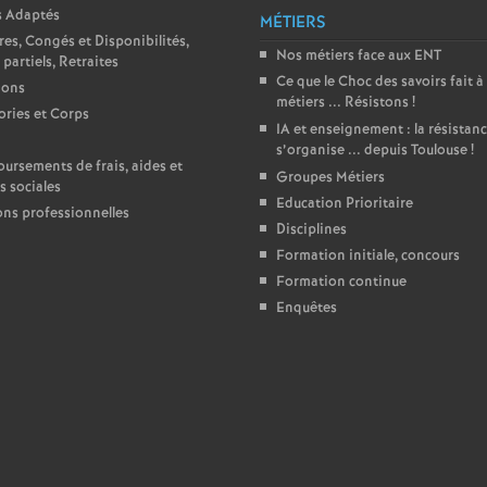
s Adaptés
MÉTIERS
e
res, Congés et Disponibilités,
Nos métiers face aux ENT
partiels, Retraites
Ce que le Choc des savoirs fait à
c
ions
métiers ... Résistons
!
ries et Corps
IA et enseignement : la résistan
o
s’organise ... depuis Toulouse
!
rsements de frais, aides et
Groupes Métiers
s sociales
n
Education Prioritaire
ons professionnelles
Disciplines
d
Formation initiale, concours
Formation continue
Enquêtes
d
e
g