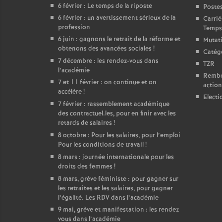
6 février : Le temps de la riposte
Poste
6 février : un avertissement sérieux de la
Carriè
profession
Temps 
6 juin : gagnons le retrait de la réforme et
Mutat
obtenons des avancées sociales
!
Catégo
7 décembre : les rendez-vous dans
TZR
l’académie
Rembou
7 et 11 février : on continue et on
action
accélère
!
Electi
7 février : rassemblement académique
des contractuel.les, pour en finir avec les
retards de salaires
!
8 octobre : Pour les salaires, pour l’emploi
Pour les conditions de travail
!
8 mars : journée internationale pour les
droits des femmes
!
8 mars, grève féministe : pour gagner sur
les retraites et les salaires, pour gagner
l’égalité. Les RDV dans l’académie
9 mai, grève et manifestation : les rendez
vous dans l’académie