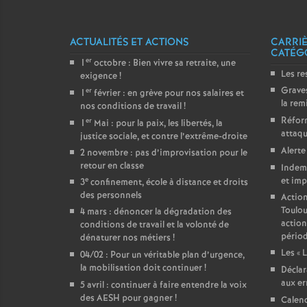
ACTUALITÉS ET ACTIONS
CARRIÈ
CATÉG
er
1
octobre : Bien vivre sa retraite, une
Les re
exigence
!
Graves
er
1
février : en grève pour nos salaires et
la rem
nos conditions de travail
!
Réform
er
1
Mai : pour la paix, les libertés, la
attaqu
justice sociale, et contre l’extrême-droite
Alerte
2 novembre : pas d’improvisation pour le
retour en classe
Indemn
e
et imp
3
confinement, école à distance et droits
des personnels
Action
Toulou
4 mars : dénoncer la dégradation des
action
conditions de travail et la volonté de
périod
dénaturer nos métiers
!
Les «
L
04/02 : Pour un véritable plan d’urgence,
la mobilisation doit continuer
!
Déclar
aux er
5 avril : continuer à faire entendre la voix
des AESH pour gagner
!
Calend