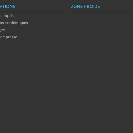
r
ATIONS
ZONE FROIDE
é
uniqués
ins académiques
O
ges
de presse
r
l
é
a
n
s