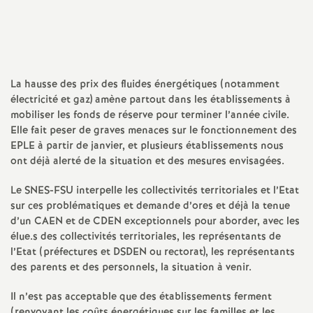
Imprimer
a
l'article
t
La hausse des prix des fluides énergétiques (notamment
i
électricité et gaz) amène partout dans les établissements à
mobiliser les fonds de réserve pour terminer l’année civile.
o
Elle fait peser de graves menaces sur le fonctionnement des
EPLE à partir de janvier, et plusieurs établissements nous
ont déjà alerté de la situation et des mesures envisagées.
n
Le SNES-FSU interpelle les collectivités territoriales et l’Etat
a
sur ces problématiques et demande d’ores et déjà la tenue
d’un CAEN et de CDEN exceptionnels pour aborder, avec les
l
élue.s des collectivités territoriales, les représentants de
l’Etat (préfectures et DSDEN ou rectorat), les représentants
des parents et des personnels, la situation à venir.
d
Il n’est pas acceptable que des établissements ferment
(renvoyant les coûts énergétiques sur les familles et les