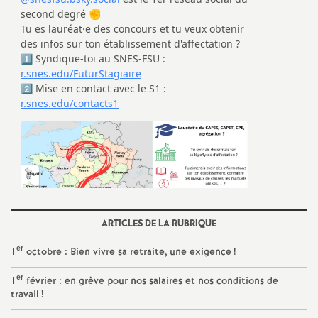
e
c
o
n
d
d
ARTICLES DE LA RUBRIQUE
e
er
1
octobre : Bien vivre sa retraite, une exigence
!
g
er
1
février : en grève pour nos salaires et nos conditions de
travail
!
r