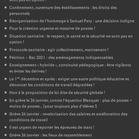
sont pas en option
!
Confinement, ouverture des établissements : les droits des
personnels
Réorganisation de l’hommage à Samuel Paty : une décision indigne
Pour la création urgente et massive de postes
!
Situation sanitaire : le respect, la santé et la sécurité ne sont pas en
option
!
Protocole sanitaire : agir collectivement, maintenant
!
Pétition – Bac 2021 : des aménagements indispensables
Enseignement «
hybride
», continuité pédagogique : être vigilants
et éviter les dérives
!
er
Le 1
décembre et après : exiger une autre politique éducative et
dénoncer les conditions de travail dégradées
!
Non à la proposition de loi dite de sécurité globale
!
En grève le 26 janvier, contre l’équation Blanquer : plus de postes =
moins de postes… (pour toujours plus d’élèves
!)
Grève 26 janvier : revalorisation des salaires et amélioration des
conditions de travail
Il est urgent de reporter les épreuves de mars
!
Grève 26 janvier : les lieux de rassemblement