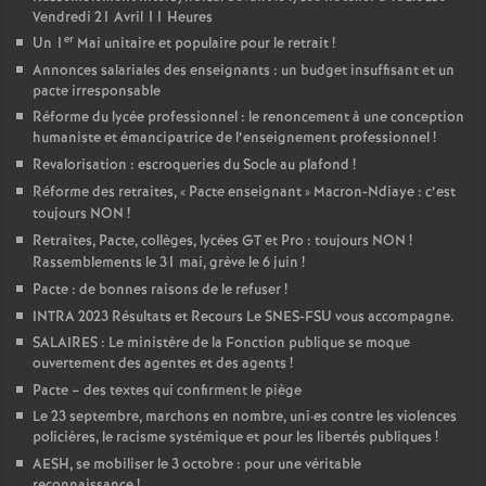
Vendredi 21 Avril 11 Heures
er
Un 1
Mai unitaire et populaire pour le retrait
!
Annonces salariales des enseignants : un budget insuffisant et un
pacte irresponsable
Réforme du lycée professionnel : le renoncement à une conception
humaniste et émancipatrice de l’enseignement professionnel
!
Revalorisation : escroqueries du Socle au plafond
!
Réforme des retraites, «
Pacte enseignant
» Macron-Ndiaye : c’est
toujours NON
!
Retraites, Pacte, collèges, lycées GT et Pro : toujours NON
!
Rassemblements le 31 mai, grève le 6 juin
!
Pacte : de bonnes raisons de le refuser
!
INTRA 2023 Résultats et Recours Le SNES-FSU vous accompagne.
SALAIRES : Le ministère de la Fonction publique se moque
ouvertement des agentes et des agents
!
Pacte – des textes qui confirment le piège
Le 23 septembre, marchons en nombre, uni
·
es contre les violences
policières, le racisme systémique et pour les libertés publiques
!
AESH, se mobiliser le 3 octobre : pour une véritable
reconnaissance
!