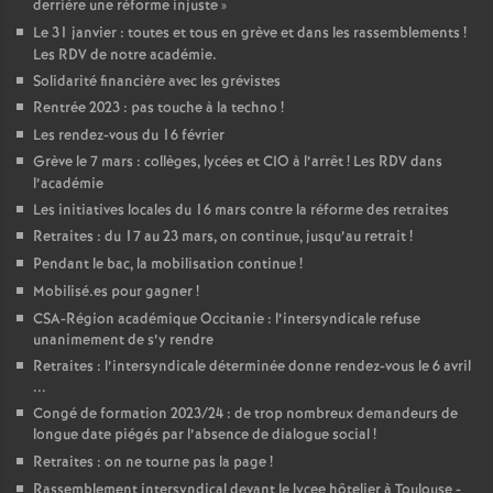
derrière une réforme injuste
»
Le 31 janvier : toutes et tous en grève et dans les rassemblements
!
Les RDV de notre académie.
Solidarité financière avec les grévistes
Rentrée 2023 : pas touche à la techno
!
Les rendez-vous du 16 février
Grève le 7 mars : collèges, lycées et CIO à l’arrêt
! Les RDV dans
l’académie
Les initiatives locales du 16 mars contre la réforme des retraites
Retraites : du 17 au 23 mars, on continue, jusqu’au retrait
!
Pendant le bac, la mobilisation continue
!
Mobilisé.es pour gagner
!
CSA-Région académique Occitanie : l’intersyndicale refuse
unanimement de s’y rendre
Retraites : l’intersyndicale déterminée donne rendez-vous le 6 avril
...
Congé de formation 2023/24 : de trop nombreux demandeurs de
longue date piégés par l’absence de dialogue social
!
Retraites : on ne tourne pas la page
!
Rassemblement intersyndical devant le lycee hôtelier à Toulouse -