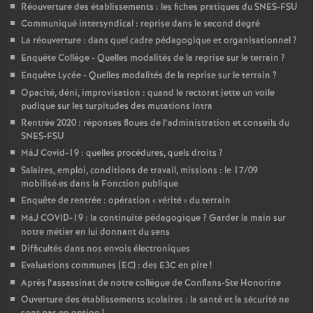
Réouverture des établissements : les fiches pratiques du SNES-FSU
Communiqué intersyndical : reprise dans le second degré
La réouverture : dans quel cadre pédagogique et organisationnel
?
Enquête Collège - Quelles modalités de la reprise sur le terrain
?
Enquête Lycée - Quelles modalités de la reprise sur le terrain
?
Opacité, déni, improvisation : quand le rectorat jette un voile
pudique sur les turpitudes des mutations Intra
Rentrée 2020 : réponses floues de l’administration et conseils du
SNES-FSU
MàJ Covid-19 : quelles procédures, quels droits
?
Salaires, emploi, conditions de travail, missions : le 17/09
mobilisé
·
es dans la Fonction publique
Enquête de rentrée : opération «
vérité
» du terrain
MàJ COVID-19 : la continuité pédagogique
? Garder la main sur
notre métier en lui donnant du sens
Difficultés dans nos envois électroniques
Evaluations communes (EC) : des E3C en pire
!
Après l’assassinat de notre collègue de Conflans-Ste Honorine
Ouverture des établissements scolaires : la santé et la sécurité ne