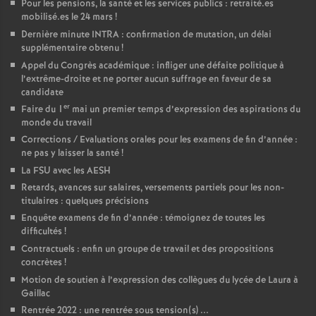
Pour les pensions, la santé et les services publics : retraité.es
mobilisé.es le 24 mars
!
Dernière minute INTRA : confirmation de mutation, un délai
supplémentaire obtenu
!
Appel du Congrès académique : infliger une défaite politique à
l’extrême-droite et ne porter aucun suffrage en faveur de sa
candidate
er
Faire du 1
mai un premier temps d’expression des aspirations du
monde du travail
Corrections / Evaluations orales pour les examens de fin d’année :
ne pas y laisser la santé
!
La FSU avec les AESH
Retards, avances sur salaires, versements partiels pour les non-
titulaires : quelques précisions
Enquête examens de fin d’année : témoignez de toutes les
difficultés
!
Contractuels : enfin un groupe de travail et des propositions
concrètes
!
Motion de soutien à l’expression des collègues du lycée de Laura à
Gaillac
Rentrée 2022 : une rentrée sous tension(s) ...