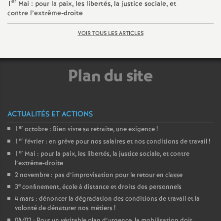
er
1
Mai : pour la paix, les libertés, la justice sociale, et
é
contre l’extrême-droite
VOIR TOUS LES ARTICLES
O
r
Plan du site
l
é
ACTUALITÉS ET ACTIONS
er
1
octobre : Bien vivre sa retraite, une exigence
!
a
er
1
février : en grève pour nos salaires et nos conditions de travail
!
er
1
Mai : pour la paix, les libertés, la justice sociale, et contre
n
l’extrême-droite
2 novembre : pas d’improvisation pour le retour en classe
e
s
3
confinement, école à distance et droits des personnels
4 mars : dénoncer la dégradation des conditions de travail et la
volonté de dénaturer nos métiers
!
T
04/02 : Pour un véritable plan d’urgence, la mobilisation doit