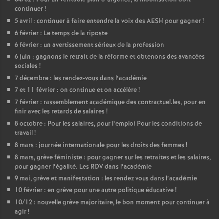
continuer
!
o
5 avril : continuer à faire entendre la voix des AESH pour gagner
!
6 février : Le temps de la riposte
u
6 février : un avertissement sérieux de la profession
6 juin : gagnons le retrait de la réforme et obtenons des avancées
r
sociales
!
7 décembre : les rendez-vous dans l’académie
7 et 11 février : on continue et on accélère
!
s
7 février : rassemblement académique des contractuel.les, pour en
finir avec les retards de salaires
!
8 octobre : Pour les salaires, pour l’emploi Pour les conditions de
travail
!
8 mars : journée internationale pour les droits des femmes
!
8 mars, grève féministe : pour gagner sur les retraites et les salaires,
pour gagner l’égalité. Les RDV dans l’académie
9 mai, grève et manifestation : les rendez vous dans l’académie
10 février : en grève pour une autre politique éducative
!
10/12 : nouvelle grève majoritaire, le bon moment pour continuer à
agir
!