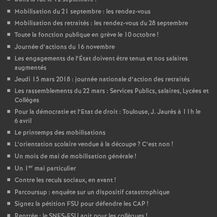
Mobilisation du 21 septembre : les rendez-vous
Mobilisation des retraités : les rendez-vous du 28 septembre
Toute la fonction publique en grève le 10 octobre
!
Journée d’actions du 16 novembre
Les engagements de l’État doivent être tenus et nos salaires
augmentés
Jeudi 15 mars 2018 : journée nationale d’action des retraités
Les rassemblements du 22 mars : Services Publics, salaires, Lycées et
Collèges
Pour la démocratie et l’Etat de droit : Toulouse, J. Jaurès à 11h le
6 avril
Le printemps des mobilisations
L’orientation scolaire vendue à la découpe
? C’est non
!
Un mois de mai de mobilisation générale
!
er
Un 1
mai particulier
Contre les reculs sociaux, en avant
!
Parcoursup : enquête sur un dispositif catastrophique
Signez la pétition FSU pour défendre les CAP
!
Rentrée : le SNES-FSU agit pour les collègues
!