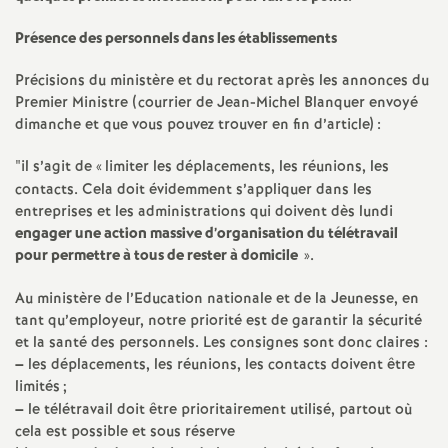
e
Présence des personnels dans les établissements
s
Précisions du ministère et du rectorat après les annonces du
E
Premier Ministre (courrier de Jean-Michel Blanquer envoyé
dimanche et que vous pouvez trouver en fin d’article) :
n
"il s’agit de «
limiter les déplacements, les réunions, les
contacts. Cela doit évidemment s’appliquer dans les
s
entreprises et les administrations qui doivent dès lundi
engager une action massive d’organisation du télétravail
e
pour permettre à tous de rester à domicile
».
i
Au ministère de l’Education nationale et de la Jeunesse, en
tant qu’employeur, notre priorité est de garantir la sécurité
et la santé des personnels. Les consignes sont donc claires :
g
–
les déplacements, les réunions, les contacts doivent être
limités
;
n
–
le télétravail doit être prioritairement utilisé, partout où
cela est possible et sous réserve