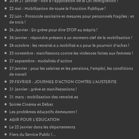
20 et 21 janvier : non à l’application de la Loi Immigration
!
22 mai : Mobilisation de toute la Fonction Publique
!
22 juin - Protocole sanitaire et mesures pour personnels fragiles : et
de trois
!
24 Janvier : En grève pour dire STOP au mépris
!
24 janvier : répondre présent à un moment-clef de la mobilisation
!
24 octobre : les retraité.e.s mobilisé.e.s pour le pourvoir d’achat
!
25 novembre : manifestons contre les violences faites aux femmes
!
27 septembre : modalités d’action
27 janvier : pour les salaires et les pensions, l’emploi, les conditions
de travail
29 FEVRIER : JOURNEE D’ACTION CONTRE L’AUSTERITE
31 janvier : grève et manifestations
!
31 mars : mobilisation des retraité.es
Soirée Cinéma et Débat
Les problèmes éducatifs demeurent
!
AGIR POUR L’ÉDUCATION
Le 22 janvier dans les départements
Fiers du Service Public
!...