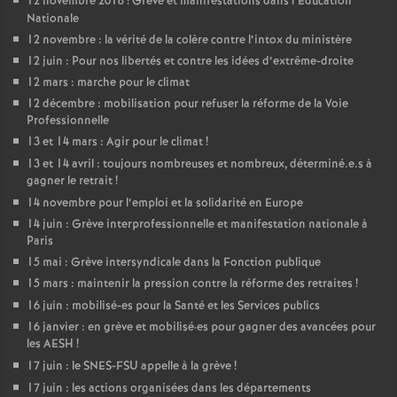
12 novembre 2018
! Grève et manifestations dans l’Education
Nationale
12 novembre : la vérité de la colère contre l’intox du ministère
12 juin : Pour nos libertés et contre les idées d’extrême-droite
12 mars : marche pour le climat
12 décembre : mobilisation pour refuser la réforme de la Voie
Professionnelle
13 et 14 mars : Agir pour le climat
!
13 et 14 avril : toujours nombreuses et nombreux, déterminé.e.s à
gagner le retrait
!
14 novembre pour l’emploi et la solidarité en Europe
14 juin : Grève interprofessionnelle et manifestation nationale à
Paris
15 mai : Grève intersyndicale dans la Fonction publique
15 mars : maintenir la pression contre la réforme des retraites
!
16 juin : mobilisé-es pour la Santé et les Services publics
16 janvier : en grève et mobilisé
·
es pour gagner des avancées pour
les AESH
!
17 juin : le SNES-FSU appelle à la grève
!
17 juin : les actions organisées dans les départements