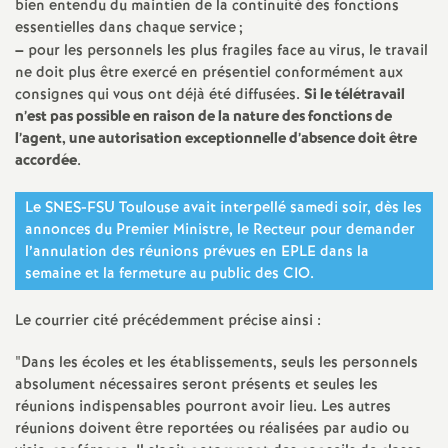
e
bien entendu du maintien de la continuité des fonctions
essentielles dans chaque service
;
–
pour les personnels les plus fragiles face au virus, le travail
m
ne doit plus être exercé en présentiel conformément aux
consignes qui vous ont déjà été diffusées.
Si le télétravail
e
n’est pas possible en raison de la nature des fonctions de
l’agent, une autorisation exceptionnelle d’absence doit être
n
accordée
.
t
Le SNES-FSU Toulouse avait interpellé samedi soir, dès les
annonces du Premier Ministre, le Recteur pour demander
l’annulation des réunions prévues en EPLE dans la
s
semaine et la fermeture au public des CIO.
d
Le courrier cité précédemment précise ainsi :
e
"Dans les écoles et les établissements, seuls les personnels
absolument nécessaires seront présents et seules les
réunions indispensables pourront avoir lieu. Les autres
S
réunions doivent être reportées ou réalisées par audio ou