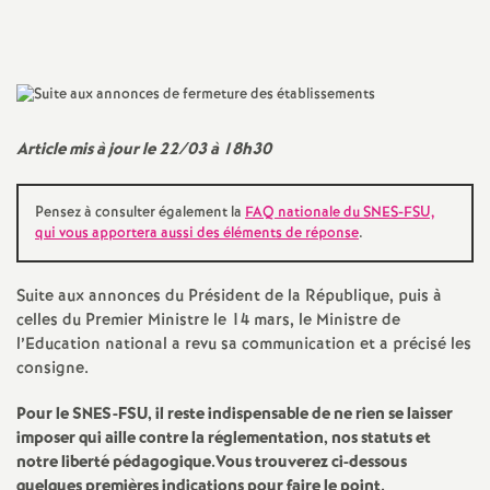
Imprimer
a
l'article
t
i
Article mis à jour le 22/03 à 18h30
o
Pensez à consulter également la
FAQ nationale du SNES-FSU,
qui vous apportera aussi des éléments de réponse
.
n
Suite aux annonces du Président de la République, puis à
a
celles du Premier Ministre le 14 mars, le Ministre de
l’Education national a revu sa communication et a précisé les
l
consigne.
Pour le SNES-FSU, il reste indispensable de ne rien se laisser
d
imposer qui aille contre la réglementation, nos statuts et
notre liberté pédagogique.Vous trouverez ci-dessous
quelques premières indications pour faire le point.