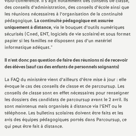
visio-conférence. Il s’agit notamment des conseils de classe,
e
des conseils d’administration, des conseils d’école ainsi que
les réunions nécessaires à l’organisation de la continuité
c
pédagogique.
La continuité pédagogique est assurée
uniquement à distance
, via le bouquet d’outils numériques
sécurisés (Cned, ENT, logiciels de vie scolaire) et sous format
o
papier si les familles ne disposent pas d’un matériel
informatique adéquat."
n
Il n’est donc pas question de faire des réunions ni de recevoir
d
des élèves (sauf cas des enfants de personnels soignants)
La FAQ du ministère vient d’ailleurs d’être mise à jour : elle
d
évoque le cas des conseils de classe et de parcoursup. Les
conseils de classe sont en effet nécessaires pour renseigner
e
les dossiers des candidats de parcoursup avant le 2 avril. Ils
sont maintenus mais organisés à distance via l’ENT ou le
g
téléphone. Les bulletins scolaires doivent être faits et les
avis des équipes pédagogiques portés dans Parcoursup, ce
qui peut être fait à distance.
r