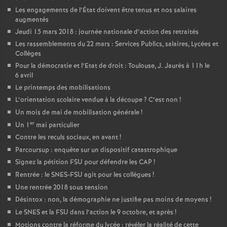
Les engagements de l’État doivent être tenus et nos salaires
augmentés
Jeudi 15 mars 2018 : journée nationale d’action des retraités
Les rassemblements du 22 mars : Services Publics, salaires, Lycées et
Collèges
Pour la démocratie et l’Etat de droit : Toulouse, J. Jaurès à 11h le
6 avril
Le printemps des mobilisations
L’orientation scolaire vendue à la découpe
? C’est non
!
Un mois de mai de mobilisation générale
!
er
Un 1
mai particulier
Contre les reculs sociaux, en avant
!
Parcoursup : enquête sur un dispositif catastrophique
Signez la pétition FSU pour défendre les CAP
!
Rentrée : le SNES-FSU agit pour les collègues
!
Une rentrée 2018 sous tension
Désintox : non, la démographie ne justifie pas moins de moyens
!
Le SNES et la FSU dans l’action le 9 octobre, et après
!
Motions contre la réforme du lycée : révéler la réalité de cette