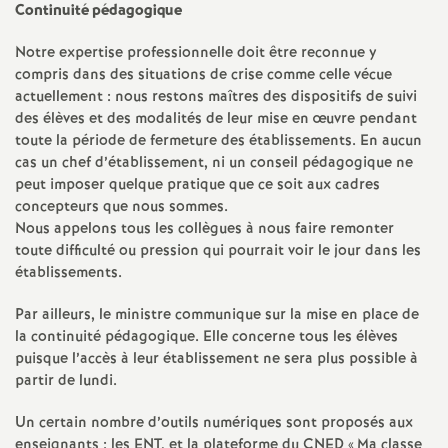
Continuité pédagogique
é
Notre expertise professionnelle doit être reconnue y
O
compris dans des situations de crise comme celle vécue
actuellement : nous restons maîtres des dispositifs de suivi
des élèves et des modalités de leur mise en œuvre pendant
r
toute la période de fermeture des établissements. En aucun
cas un chef d’établissement, ni un conseil pédagogique ne
l
peut imposer quelque pratique que ce soit aux cadres
concepteurs que nous sommes.
é
Nous appelons tous les collègues à nous faire remonter
toute difficulté ou pression qui pourrait voir le jour dans les
établissements.
a
Par ailleurs, le ministre communique sur la mise en place de
n
la continuité pédagogique. Elle concerne tous les élèves
puisque l’accès à leur établissement ne sera plus possible à
s
partir de lundi.
Un certain nombre d’outils numériques sont proposés aux
T
enseignants : les ENT, et la plateforme du CNED «
Ma classe