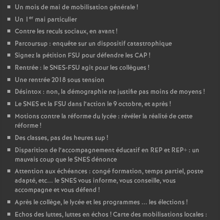
Un mois de mai de mobilisation générale
!
er
Un 1
mai particulier
Contre les reculs sociaux, en avant
!
Parcoursup : enquête sur un dispositif catastrophique
Signez la pétition FSU pour défendre les CAP
!
Rentrée : le SNES-FSU agit pour les collègues
!
Une rentrée 2018 sous tension
Désintox : non, la démographie ne justifie pas moins de moyens
!
Le SNES et la FSU dans l’action le 9 octobre, et après
!
Motions contre la réforme du lycée : révéler la réalité de cette
réforme
!
Des classes, pas des heures sup
!
Disparition de l’accompagnement éducatif en REP et REP+ : un
mauvais coup que le SNES dénonce
Attention aux échéances : congé formation, temps partiel, poste
adapté, etc... le SNES vous informe, vous conseille, vous
accompagne et vous défend
!
Après le collège, le lycée et les programmes ... les élections
!
Echos des luttes, luttes en échos
! Carte des mobilisations locales :