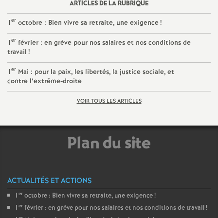
ARTICLES DE LA RUBRIQUE
o
er
1
octobre : Bien vivre sa retraite, une exigence
!
u
er
1
février : en grève pour nos salaires et nos conditions de
travail
!
r
er
1
Mai : pour la paix, les libertés, la justice sociale, et
contre l’extrême-droite
s
VOIR TOUS LES ARTICLES
Plan du site
ACTUALITÉS ET ACTIONS
er
1
octobre : Bien vivre sa retraite, une exigence
!
er
1
février : en grève pour nos salaires et nos conditions de travail
!
er