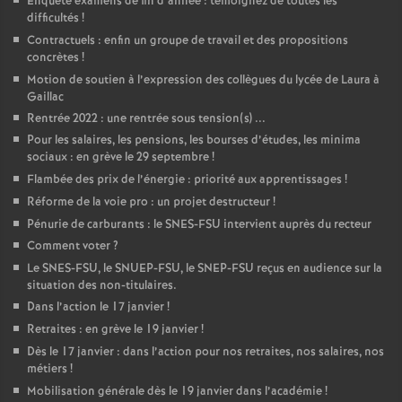
Enquête examens de fin d’année : témoignez de toutes les
difficultés
!
Contractuels : enfin un groupe de travail et des propositions
concrètes
!
Motion de soutien à l’expression des collègues du lycée de Laura à
Gaillac
Rentrée 2022 : une rentrée sous tension(s) ...
Pour les salaires, les pensions, les bourses d’études, les minima
sociaux : en grève le 29 septembre
!
Flambée des prix de l’énergie : priorité aux apprentissages
!
Réforme de la voie pro : un projet destructeur
!
Pénurie de carburants : le SNES-FSU intervient auprès du recteur
Comment voter
?
Le SNES-FSU, le SNUEP-FSU, le SNEP-FSU reçus en audience sur la
situation des non-titulaires.
Dans l’action le 17 janvier
!
Retraites : en grève le 19 janvier
!
Dès le 17 janvier : dans l’action pour nos retraites, nos salaires, nos
métiers
!
Mobilisation générale dès le 19 janvier dans l’académie
!