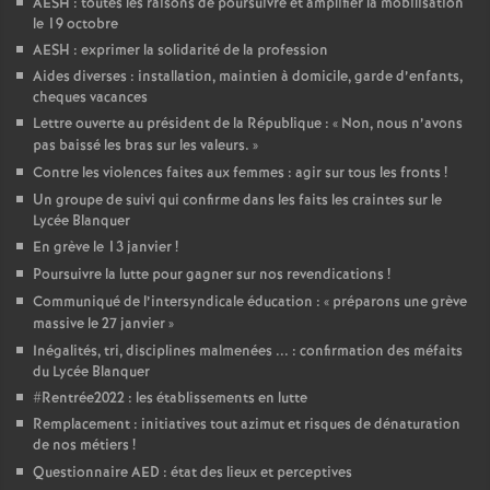
AESH : toutes les raisons de poursuivre et amplifier la mobilisation
le 19 octobre
AESH : exprimer la solidarité de la profession
Aides diverses : installation, maintien à domicile, garde d’enfants,
cheques vacances
Lettre ouverte au président de la République : «
Non, nous n’avons
pas baissé les bras sur les valeurs.
»
Contre les violences faites aux femmes : agir sur tous les fronts
!
Un groupe de suivi qui confirme dans les faits les craintes sur le
Lycée Blanquer
En grève le 13 janvier
!
Poursuivre la lutte pour gagner sur nos revendications
!
Communiqué de l’intersyndicale éducation : «
préparons une grève
massive le 27 janvier
»
Inégalités, tri, disciplines malmenées ... : confirmation des méfaits
du Lycée Blanquer
#Rentrée2022 : les établissements en lutte
Remplacement : initiatives tout azimut et risques de dénaturation
de nos métiers
!
Questionnaire AED : état des lieux et perceptives