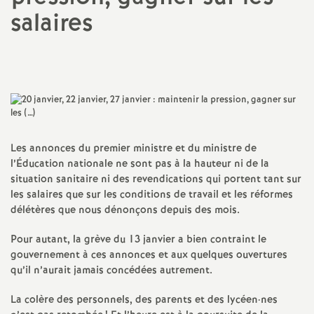
salaires
a
Imprimer
t
l'article
i
o
Les annonces du premier ministre et du ministre de
n
l’Éducation nationale ne sont pas à la hauteur ni de la
situation sanitaire ni des revendications qui portent tant sur
les salaires que sur les conditions de travail et les réformes
a
délétères que nous dénonçons depuis des mois.
l
Pour autant, la grève du 13 janvier a bien contraint le
gouvernement à ces annonces et aux quelques ouvertures
qu’il n’aurait jamais concédées autrement.
d
La colère des personnels, des parents et des lycéen
·
nes