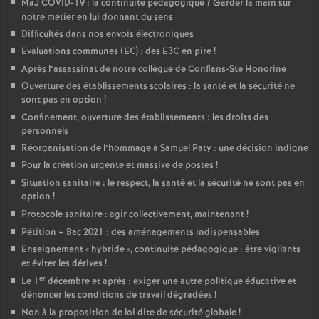
MàJ COVID-19 : la continuité pédagogique
? Garder la main sur
notre métier en lui donnant du sens
Difficultés dans nos envois électroniques
Evaluations communes (EC) : des E3C en pire
!
Après l’assassinat de notre collègue de Conflans-Ste Honorine
Ouverture des établissements scolaires : la santé et la sécurité ne
sont pas en option
!
Confinement, ouverture des établissements : les droits des
personnels
Réorganisation de l’hommage à Samuel Paty : une décision indigne
Pour la création urgente et massive de postes
!
Situation sanitaire : le respect, la santé et la sécurité ne sont pas en
option
!
Protocole sanitaire : agir collectivement, maintenant
!
Pétition – Bac 2021 : des aménagements indispensables
Enseignement «
hybride
», continuité pédagogique : être vigilants
et éviter les dérives
!
er
Le 1
décembre et après : exiger une autre politique éducative et
dénoncer les conditions de travail dégradées
!
Non à la proposition de loi dite de sécurité globale
!