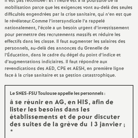
e
n’est pas retombée
! Et l’heure est à la poursuite de la
mobilisation parce que les exigences vont au-delà des seules
s
difficultés engendrées par la crise sanitaire, qui n’en est que
le révélateur.Comme l’intersyndicale l’a rappelé
nationalement, l’école a un besoin urgent d’investissement
E
pour permettre des recrutements massifs et réduire les
effectifs dans les classe. Il faut augmenter les salaires des
n
personnels, au-delà des annonces du Grenelle de
l’Éducation, dans le cadre du dégel du point d’indice et
s
d’augmentations indiciaires. Il faut répondre aux
revendications des AED, CPE et AESH, en première ligne
e
face à la crise sanitaire et sa gestion catastrophique.
i
Le SNES-FSU Toulouse appelle les personnels :
à se réunir en AG, en HIS, afin de
g
lister les besoins dans les
établissements et de pour discuter
n
des suites de la grève du 13 janvier
;
*