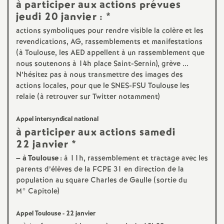
e
à participer aux actions prévues
jeudi 20 janvier : *
m
actions symboliques pour rendre visible la colère et les
revendications, AG, rassemblements et manifestations
e
(à Toulouse, les AED appellent à un rassemblement que
nous soutenons à 14h place Saint-Sernin), grève ...
N’hésitez pas à nous transmettre des images des
n
actions locales, pour que le SNES-FSU Toulouse les
relaie (à retrouver sur Twitter notamment)
t
Appel intersyndical national
s
à participer aux actions samedi
22 janvier *
d
–
à Toulouse :
à 11h, rassemblement et tractage avec les
parents d’élèves de la FCPE 31 en direction de la
e
population au square Charles de Gaulle (sortie du
M° Capitole)
S
Appel Toulouse - 22 janvier