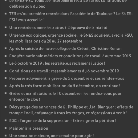
Le SNES-FSU Toulouse interpelle la rectrice sur les conditions de
délibération du bac
TZR et/ou première rentrée dans l’académie de Toulouse
? Le SNES-
FSU vous accueille
!
Une rentrée comme les autres
? L’épreuve de la réalité
Urgence écologique, urgence sociale : le SNES soutient, avec la FSU,
les mobilisations du 20 au 27 septembre
Après le suicide de notre collègue de Créteil, Christine Renon
Enquête nationale métiers et conditions de travail / automne 2019
Le 8 octobre 2019 : les retraité.e.s réclament justice
!
Conditions de travail : rassemblements du 6 novembre 2019
Préparer activement la grève du 5 décembre et ses rendez-vous
Après la très forte mobilisation du 5 décembre, on continue
!
Grève et manifstations le 10 décembre : les rendez-vous pour
enfoncer le clou
!
Décryptage des annonces de E. Philippe et J.M. Blanquer : effets de
trompe l’oeil, enfumage à tous les étages, et régressions à venir
!
E3C : l’urgence de la suppression - faire signer la pétition
!
Maintenir la pression
Une semaine majeure, une semaine pour agir
!