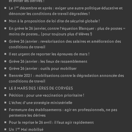
et éviter les dérives
!
er
Le 1
décembre et après : exiger une autre politique éducative et
dénoncer les conditions de travail dégradées
!
Non à la proposition de loi dite de sécurité globale
!
En grève le 26 janvier, contre l’équation Blanquer : plus de postes =
moins de postes… (pour toujours plus d’élèves
!)
Grève 26 janvier : revalorisation des salaires et amélioration des
conditions de travail
Il est urgent de reporter les épreuves de mars
!
Grève 26 janvier : les lieux de rassemblement
Grève 26 janvier : outils pour mobiliser
Rentrée 2021 : mobilisations contre la dégradation annoncée des
conditions de travail
LE 8 MARS DES 1ÈRES DE CORVÉES
Pétition : pour une vaccination prioritaire
!
L’échec d’une stratégie ministérielle
Fermeture des établissements : agir en professionnels, ne pas
permettre les dérives
Pour la reprise le 26 avril : il faut agir rapidement
er
Un 1
Mai mobilisé