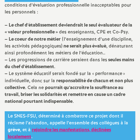
e
conditions d’évaluation professionnelle inacceptables pour
les personnels :
s
–
Le chef d’établissement deviendrait le seul évaluateur de la
E
«
valeur professionnelle
»
des enseignants, CPE et Co-Psy.
–
Le coeur de notre métier
(l’enseignement d’une discipline,
n
les activités pédagogiques)
ne serait plus évalué
, dénaturant
ainsi profondément les métiers de l’éducation..
–
Les progressions de carrière seraient dans les
seules mains
s
du chef d’établissement
.
–
Le système éducatif serait fondé sur la «
performance
»
e
individuelle, donc sur la
responsabilité de chacun et non plus
collective
. Cela ne
pourrait qu’accroître la souffrance au
i
travail, briser les solidarités et remettre en cause un cadre
national pourtant indispensable
.
g
Le SNES-FSU, déterminé à combattre ce projet dont il
réclame l’abandon, appelle l’ensemble des collègues à la
n
grève
, et à
rejoindre les manfestations, déclinées
localement
.