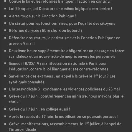
Contre la loi et les réformes Blanquer : l’action en continu
!
Loi Blanquer, Loi Dussopt : une même logique destructrice
!
Alerte rouge sur la Fonction Publique
!
Un statut pour les fonctionnaires, pour l’égalité des citoyens
Réforme du lycée : libre choix ou bobard
?
Défendre nos statuts, le paritarisme et la Fonction Publique : en
grève le 9 mai
!
Deuxième heure supplémentaire obligatoire : un passage en force
scandaleux et un nouvel acte de mépris envers les personnels
Samedi 18/05/19 : manifestation nationale à Paris pour
l’éducation, contre la loi Blanquer et ses contre-réformes
er
Surveillance des examens : un appel à la grève le 1
jour
? Les
syndiqués consultés.
L’intersyndicale 31 condamne les violences policières du 23 mai
Grève du 17 juin : contrairement au ministre, nous n’avons plus le
choix
!
Grève du 17 juin : en collège aussi
!
Après le succès du 17 juin, la mobilisation se poursuit partout
!
er
Grève, manifestations, rassemblements, le 1
juillet, à l’appel de
l’intersyndicale