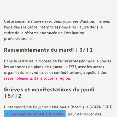
a
t
Cette semaine s’ouvre avec deux journées d’action, menées
l’une dans le cadre interprofessionnel et l’autre dans le
cadre de la réforme annoncée de l’évaluation
i
professionnelle :
o
Rassemblements du mardi 13/12
n
Dans le cadre de la riposte de l’interprofessionnnelle contre
les annonces de plans de rigueur, la FSU, avec les autres
organisations syndicales et confédérations, appelle à des
a
rassemblements dans toute la région
.
l
Grèves et manifestations du jeudi
15/12
d
L’intersyndicale Education Nationale (hormis le SGEN-CFDT)
a confirmé ses appels à la grève
, pour dénoncer des