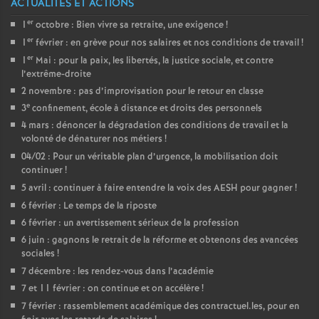
ACTUALITÉS ET ACTIONS
é
er
1
octobre : Bien vivre sa retraite, une exigence
!
er
1
février : en grève pour nos salaires et nos conditions de travail
!
O
er
1
Mai : pour la paix, les libertés, la justice sociale, et contre
l’extrême-droite
r
2 novembre : pas d’improvisation pour le retour en classe
e
3
confinement, école à distance et droits des personnels
l
4 mars : dénoncer la dégradation des conditions de travail et la
volonté de dénaturer nos métiers
!
04/02 : Pour un véritable plan d’urgence, la mobilisation doit
é
continuer
!
5 avril : continuer à faire entendre la voix des AESH pour gagner
!
a
6 février : Le temps de la riposte
6 février : un avertissement sérieux de la profession
n
6 juin : gagnons le retrait de la réforme et obtenons des avancées
sociales
!
s
7 décembre : les rendez-vous dans l’académie
7 et 11 février : on continue et on accélère
!
T
7 février : rassemblement académique des contractuel.les, pour en