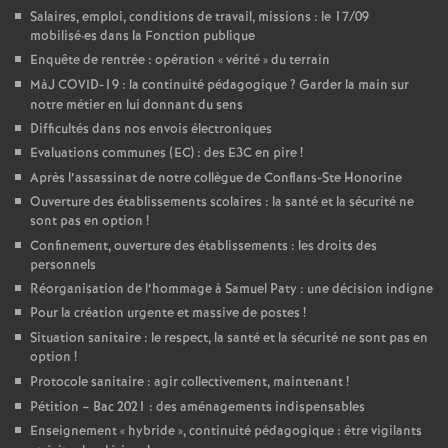
Salaires, emploi, conditions de travail, missions : le 17/09
mobilisé
·
es dans la Fonction publique
Enquête de rentrée : opération «
vérité
» du terrain
MàJ COVID-19 : la continuité pédagogique
? Garder la main sur
notre métier en lui donnant du sens
Difficultés dans nos envois électroniques
Evaluations communes (EC) : des E3C en pire
!
Après l’assassinat de notre collègue de Conflans-Ste Honorine
Ouverture des établissements scolaires : la santé et la sécurité ne
sont pas en option
!
Confinement, ouverture des établissements : les droits des
personnels
Réorganisation de l’hommage à Samuel Paty : une décision indigne
Pour la création urgente et massive de postes
!
Situation sanitaire : le respect, la santé et la sécurité ne sont pas en
option
!
Protocole sanitaire : agir collectivement, maintenant
!
Pétition – Bac 2021 : des aménagements indispensables
Enseignement «
hybride
», continuité pédagogique : être vigilants