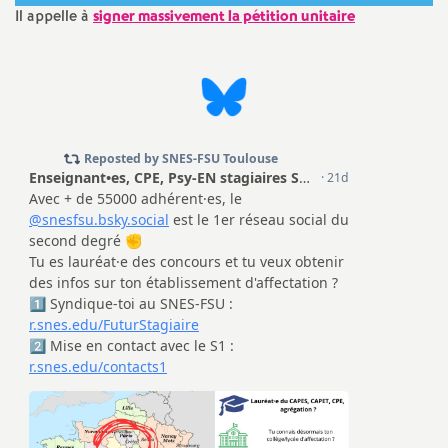
e
Il appelle à
signer massivement la pétition unitaire
m
e
n
t
s
d
e
S