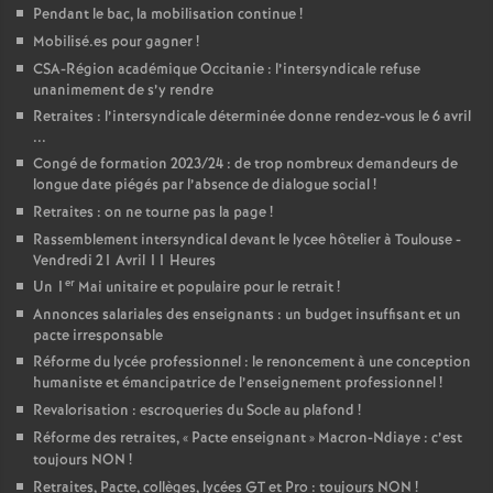
Pendant le bac, la mobilisation continue
!
Mobilisé.es pour gagner
!
CSA-Région académique Occitanie : l’intersyndicale refuse
unanimement de s’y rendre
Retraites : l’intersyndicale déterminée donne rendez-vous le 6 avril
...
Congé de formation 2023/24 : de trop nombreux demandeurs de
longue date piégés par l’absence de dialogue social
!
Retraites : on ne tourne pas la page
!
Rassemblement intersyndical devant le lycee hôtelier à Toulouse -
Vendredi 21 Avril 11 Heures
er
Un 1
Mai unitaire et populaire pour le retrait
!
Annonces salariales des enseignants : un budget insuffisant et un
pacte irresponsable
Réforme du lycée professionnel : le renoncement à une conception
humaniste et émancipatrice de l’enseignement professionnel
!
Revalorisation : escroqueries du Socle au plafond
!
Réforme des retraites, «
Pacte enseignant
» Macron-Ndiaye : c’est
toujours NON
!
Retraites, Pacte, collèges, lycées GT et Pro : toujours NON
!