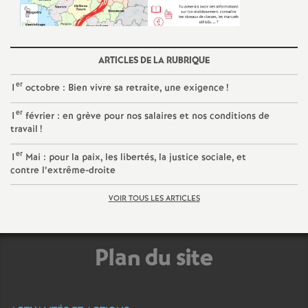
e
c
ARTICLES DE LA RUBRIQUE
o
er
1
octobre : Bien vivre sa retraite, une exigence
!
n
er
1
février : en grève pour nos salaires et nos conditions de
travail
!
d
er
1
Mai : pour la paix, les libertés, la justice sociale, et
contre l’extrême-droite
d
VOIR TOUS LES ARTICLES
e
Plan du site
g
r