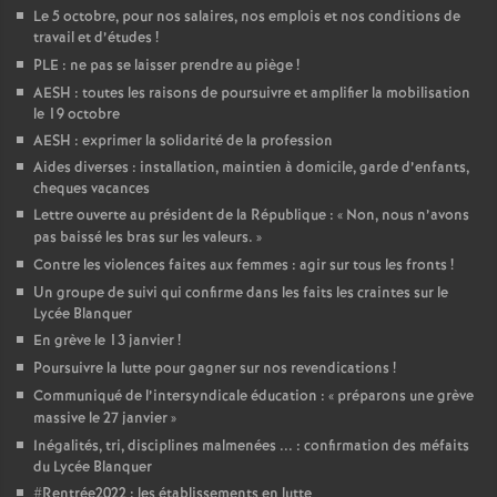
Le 5 octobre, pour nos salaires, nos emplois et nos conditions de
travail et d’études
!
PLE : ne pas se laisser prendre au piège
!
AESH : toutes les raisons de poursuivre et amplifier la mobilisation
le 19 octobre
AESH : exprimer la solidarité de la profession
Aides diverses : installation, maintien à domicile, garde d’enfants,
cheques vacances
Lettre ouverte au président de la République : «
Non, nous n’avons
pas baissé les bras sur les valeurs.
»
Contre les violences faites aux femmes : agir sur tous les fronts
!
Un groupe de suivi qui confirme dans les faits les craintes sur le
Lycée Blanquer
En grève le 13 janvier
!
Poursuivre la lutte pour gagner sur nos revendications
!
Communiqué de l’intersyndicale éducation : «
préparons une grève
massive le 27 janvier
»
Inégalités, tri, disciplines malmenées ... : confirmation des méfaits
du Lycée Blanquer
#Rentrée2022 : les établissements en lutte