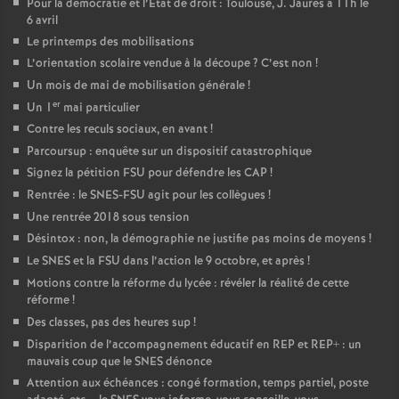
Pour la démocratie et l’Etat de droit : Toulouse, J. Jaurès à 11h le
6 avril
Le printemps des mobilisations
L’orientation scolaire vendue à la découpe
? C’est non
!
Un mois de mai de mobilisation générale
!
er
Un 1
mai particulier
Contre les reculs sociaux, en avant
!
Parcoursup : enquête sur un dispositif catastrophique
Signez la pétition FSU pour défendre les CAP
!
Rentrée : le SNES-FSU agit pour les collègues
!
Une rentrée 2018 sous tension
Désintox : non, la démographie ne justifie pas moins de moyens
!
Le SNES et la FSU dans l’action le 9 octobre, et après
!
Motions contre la réforme du lycée : révéler la réalité de cette
réforme
!
Des classes, pas des heures sup
!
Disparition de l’accompagnement éducatif en REP et REP+ : un
mauvais coup que le SNES dénonce
Attention aux échéances : congé formation, temps partiel, poste