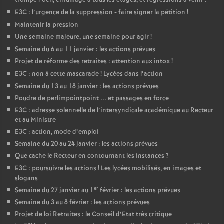
trompe l’oeil, enfumage à tous les étages, et régressions à venir
!
E3C : l’urgence de la suppression - faire signer la pétition
!
Maintenir la pression
Une semaine majeure, une semaine pour agir
!
Semaine du 6 au 11 janvier : les actions prévues
Projet de réforme des retraites : attention aux intox
!
E3C : non à cette mascarade
! Lycées dans l’action
Semaine du 13 au 18 janvier : les actions prévues
Poudre de perlimpointpoint ... et passages en force
E3C : adresse solennelle de l’intersyndicale académique au Recteur
et au Ministre
E3C : action, mode d’emploi
Semaine du 20 au 24 janvier : les actions prévues
Que cache le Recteur en contournant les instances
?
E3C : poursuivre les actions
! Les lycées mobilisés, en images et
slogans
er
Semaine du 27 janvier au 1
février : les actions prévues
Semaine du 3 au 8 février : les actions prévues
Projet de loi Retraites : le Conseil d’Etat très critique