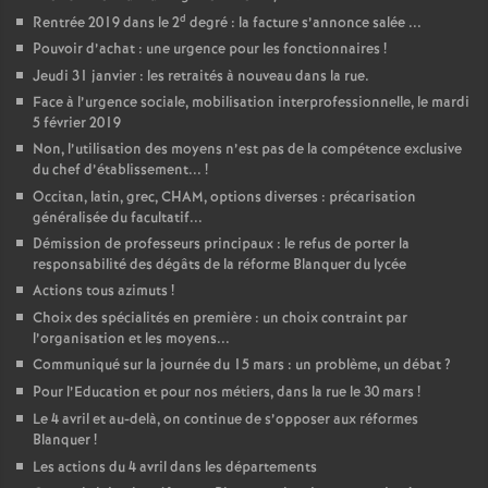
d
Rentrée 2019 dans le 2
degré : la facture s’annonce salée ...
Pouvoir d’achat : une urgence pour les fonctionnaires
!
Jeudi 31 janvier : les retraités à nouveau dans la rue.
Face à l’urgence sociale, mobilisation interprofessionnelle, le mardi
5 février 2019
Non, l’utilisation des moyens n’est pas de la compétence exclusive
du chef d’établissement...
!
Occitan, latin, grec, CHAM, options diverses : précarisation
généralisée du facultatif...
Démission de professeurs principaux : le refus de porter la
responsabilité des dégâts de la réforme Blanquer du lycée
Actions tous azimuts
!
Choix des spécialités en première : un choix contraint par
l’organisation et les moyens...
Communiqué sur la journée du 15 mars : un problème, un débat
?
Pour l’Education et pour nos métiers, dans la rue le 30 mars
!
Le 4 avril et au-delà, on continue de s’opposer aux réformes
Blanquer
!
Les actions du 4 avril dans les départements