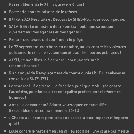
Rassemblements le 31 mai, grève le 6 juin
!
Pacte : de bonnes raisons de le refuser
!
INTRA 2023 Résultats et Recours Le SNES-FSU vous accompagne.
SALAIRES : Le ministère de la Fonction publique se moque
ouvertement des agentes et des agents
!
Pacte – des textes qui confirment le piège
Le 23 septembre, marchons en nombre, uni
·
es contre les violences
policières, le racisme systémique et pour les libertés publiques
!
AESH, se mobiliser le 3 octobre : pour une véritable
reconnaissance
!
Plan annuel de Remplacement de courte durée (RCD) : analyses et
conseils du SNES-FSU
Le vendredi 13 octobre : La fonction publique mobilisée contre
l’austérité, pour les salaires et l’égalité professionnelle femmes-
hommes
!
Arras : la communauté éducative attaquée et endeuillée -
Rassemblements en hommage le 16/10
«
Chasse aux heures perdues
» : ne pas se laisser imposer n’importe
quoi
!
Lutte contre le harcèlement en milieu scolaire : une cause qui mérite