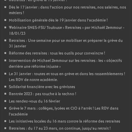
Retraites : en grève le 19 janvier
!
Dès le 17 janvier : dans l’action pour nos retraites, nos salaires, nos
métiers
!
Mobilisation générale dès le 19 janvier dans l’académie
!
Webinaire SNES-FSU Toulouse «
Retraites
» par Michaël Zemmour -
18/01/23
Retraites : Une semaine pour se mobiliser et préparer la grève du
31 janvier
Réforme des retraites : tous les outils pour convaincre
!
Intervention de Michael Zemmour sur les retraites : les «
objectifs
derrière une réforme injuste
»
Le 31 janvier : toutes et tous en grève et dans les rassemblements
!
Les RDV de notre académie.
Solidarité financière avec les grévistes
Rentrée 2023 : pas touche à la techno
!
Les rendez-vous du 16 février
Grève le 7 mars : collèges, lycées et CIO à l’arrêt
! Les RDV dans
l’académie
Les initiatives locales du 16 mars contre la réforme des retraites
Retraites : du 17 au 23 mars, on continue, jusqu’au retrait
!