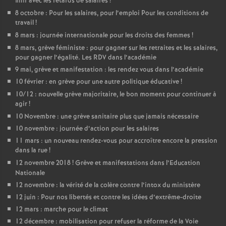
finir avec les retards de salaires
!
8 octobre : Pour les salaires, pour l’emploi Pour les conditions de
o
travail
!
8 mars : journée internationale pour les droits des femmes
!
u
8 mars, grève féministe : pour gagner sur les retraites et les salaires,
pour gagner l’égalité. Les RDV dans l’académie
r
9 mai, grève et manifestation : les rendez vous dans l’académie
10 février : en grève pour une autre politique éducative
!
s
10/12 : nouvelle grève majoritaire, le bon moment pour continuer à
agir
!
10 Novembre : une grève sanitaire plus que jamais nécessaire
10 novembre : journée d’action pour les salaires
11 mars : un nouveau rendez-vous pour accroître encore la pression
dans la rue
!
12 novembre 2018
! Grève et manifestations dans l’Education
Nationale
12 novembre : la vérité de la colère contre l’intox du ministère
12 juin : Pour nos libertés et contre les idées d’extrême-droite
12 mars : marche pour le climat
12 décembre : mobilisation pour refuser la réforme de la Voie