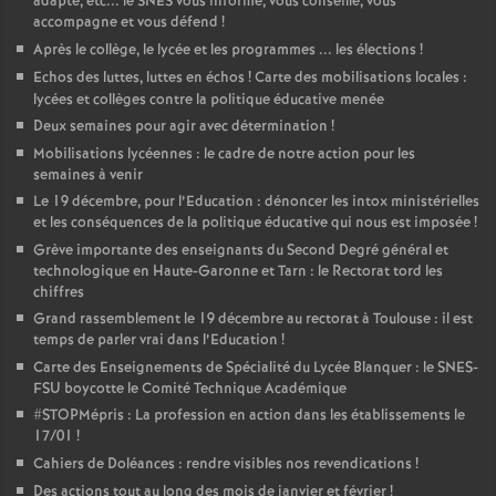
adapté, etc... le SNES vous informe, vous conseille, vous
accompagne et vous défend
!
Après le collège, le lycée et les programmes ... les élections
!
Echos des luttes, luttes en échos
! Carte des mobilisations locales :
lycées et collèges contre la politique éducative menée
Deux semaines pour agir avec détermination
!
Mobilisations lycéennes : le cadre de notre action pour les
semaines à venir
Le 19 décembre, pour l’Education : dénoncer les intox ministérielles
et les conséquences de la politique éducative qui nous est imposée
!
Grève importante des enseignants du Second Degré général et
technologique en Haute-Garonne et Tarn : le Rectorat tord les
chiffres
Grand rassemblement le 19 décembre au rectorat à Toulouse : il est
temps de parler vrai dans l’Education
!
Carte des Enseignements de Spécialité du Lycée Blanquer : le SNES-
FSU boycotte le Comité Technique Académique
#STOPMépris : La profession en action dans les établissements le
17/01
!
Cahiers de Doléances : rendre visibles nos revendications
!
Des actions tout au long des mois de janvier et février
!