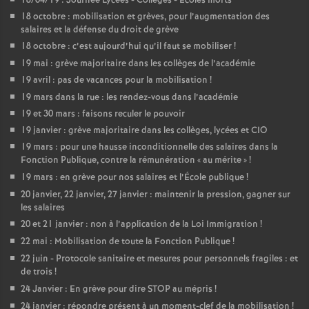
18/04/19 : Journée Lycées - Collèges - Ecoles morts
18 octobre : mobilisation et grèves, pour l’augmentation des
salaires et la défense du droit de grève
18 octobre : c’est aujourd’hui qu’il faut se mobiliser
!
19 mai : grève majoritaire dans les collèges de l’académie
19 avril : pas de vacances pour la mobilisation
!
19 mars dans la rue : les rendez-vous dans l’académie
19 et 30 mars : faisons reculer le pouvoir
19 janvier : grève majoritaire dans les collèges, lycées et CIO
19 mars : pour une hausse inconditionnelle des salaires dans la
Fonction Publique, contre la rémunération «
au mérite
»
!
19 mars : en grève pour nos salaires et l’École publique
!
20 janvier, 22 janvier, 27 janvier : maintenir la pression, gagner sur
les salaires
20 et 21 janvier : non à l’application de la Loi Immigration
!
22 mai : Mobilisation de toute la Fonction Publique
!
22 juin - Protocole sanitaire et mesures pour personnels fragiles : et
de trois
!
24 Janvier : En grève pour dire STOP au mépris
!
24 janvier : répondre présent à un moment-clef de la mobilisation
!