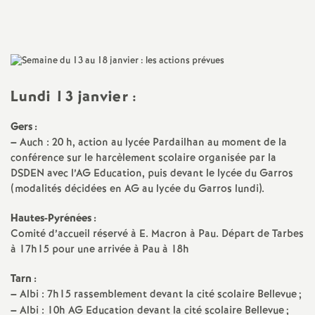
Imprimer
a
l'article
t
i
Lundi 13 janvier :
Gers :
o
–
Auch : 20 h, action au lycée Pardailhan au moment de la
conférence sur le harcèlement scolaire organisée par la
n
DSDEN avec l’AG Education, puis devant le lycée du Garros
(modalités décidées en AG au lycée du Garros lundi).
a
Hautes-Pyrénées :
Comité d’accueil réservé à E. Macron à Pau. Départ de Tarbes
l
à 17h15 pour une arrivée à Pau à 18h
d
Tarn :
–
Albi : 7h15 rassemblement devant la cité scolaire Bellevue
;
–
Albi : 10h AG Education devant la cité scolaire Bellevue
;