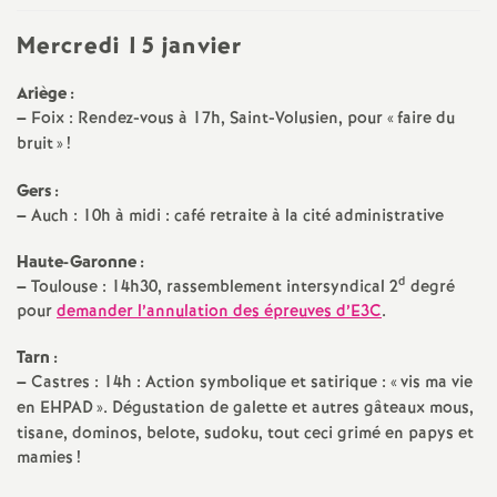
é
Mercredi 15 janvier
O
Ariège :
–
Foix : Rendez-vous à 17h, Saint-Volusien, pour «
faire du
r
bruit
»
!
Gers :
l
–
Auch : 10h à midi : café retraite à la cité administrative
é
Haute-Garonne :
d
–
Toulouse : 14h30, rassemblement intersyndical 2
degré
a
pour
demander l’annulation des épreuves d’E3C
.
Tarn :
n
–
Castres : 14h : Action symbolique et satirique : «
vis ma vie
en EHPAD
». Dégustation de galette et autres gâteaux mous,
s
tisane, dominos, belote, sudoku, tout ceci grimé en papys et
mamies
!
T