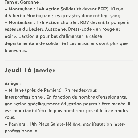
Tarn et Garonne :
–
Montauban : 14h Action Solidarité devant l’EFS 10 rue
o
d’Albert à Montauban : les grévistes donnent leur sang
–
Montauban : 17h Action chorale : RDV devant la pompe à
u
essence du Leclerc Aussonne. Dress-code «
en rouge et
noir
». L’action a pour but d’alimenter la caisse
r
départementale de solidarité
! Les musiciens sont plus que
bienvenus.
s
Jeudi 16 janvier
Ariège :
–
Millane (près de Pamiers) : 7h rendez-vous
interprofessionnel. En fonction du nombre d’enseignants,
une action spécifiquement éducation pourrait être menée. Il
est important d’être le plus nombreux possible à ce rendez-
vous.
–
Pamiers : 14h Place Sainte-Hélène, manifestation inter-
professionnelle.