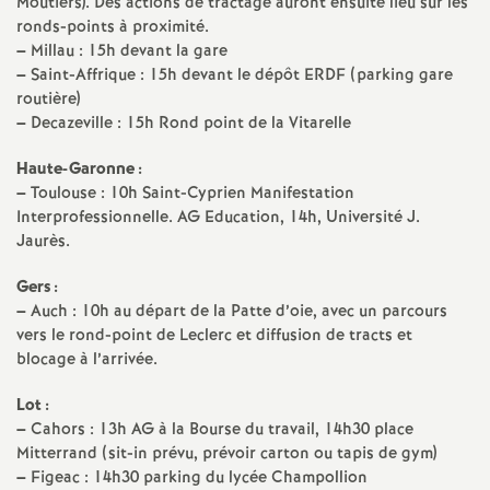
e
Moutiers). Des actions de tractage auront ensuite lieu sur les
ronds-points à proximité.
–
Millau : 15h devant la gare
m
–
Saint-Affrique : 15h devant le dépôt ERDF (parking gare
routière)
e
–
Decazeville : 15h Rond point de la Vitarelle
n
Haute-Garonne :
–
Toulouse : 10h Saint-Cyprien Manifestation
Interprofessionnelle. AG Education, 14h, Université J.
t
Jaurès.
s
Gers :
–
Auch : 10h au départ de la Patte d’oie, avec un parcours
d
vers le rond-point de Leclerc et diffusion de tracts et
blocage à l’arrivée.
e
Lot :
–
Cahors : 13h AG à la Bourse du travail, 14h30 place
S
Mitterrand (sit-in prévu, prévoir carton ou tapis de gym)
–
Figeac : 14h30 parking du lycée Champollion