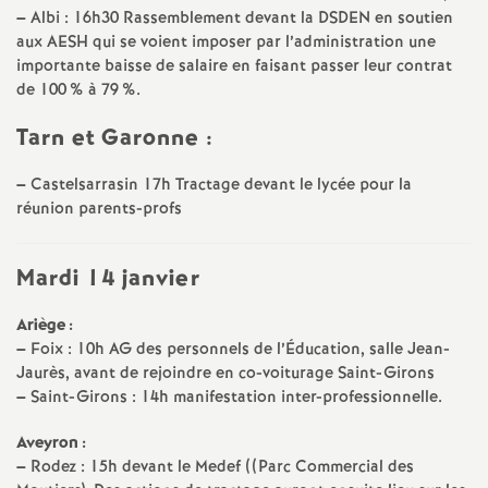
e
–
Albi : 16h30 Rassemblement devant la DSDEN en soutien
aux AESH qui se voient imposer par l’administration une
s
importante baisse de salaire en faisant passer leur contrat
de 100
% à 79
%.
E
Tarn et Garonne :
n
–
Castelsarrasin 17h Tractage devant le lycée pour la
réunion parents-profs
s
e
Mardi 14 janvier
i
Ariège :
–
Foix : 10h AG des personnels de l’Éducation, salle Jean-
Jaurès, avant de rejoindre en co-voiturage Saint-Girons
g
–
Saint-Girons : 14h manifestation inter-professionnelle.
n
Aveyron :
–
Rodez : 15h devant le Medef ((Parc Commercial des