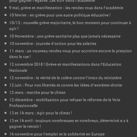
pour gagner l’égalité. Les RDV dans l’académie
9 mai, grève et manifestation : les rendez vous dans l’académie
10 février : en grève pour une autre politique éducative
!
10/12 : nouvelle grève majoritaire, le bon moment pour continuer à
agir
!
10 Novembre : une grève sanitaire plus que jamais nécessaire
10 novembre : journée d’action pour les salaires
11 mars : un nouveau rendez-vous pour accroître encore la pression
dans la rue
!
12 novembre 2018
! Grève et manifestations dans l’Education
Nationale
12 novembre : la vérité de la colère contre l’intox du ministère
12 juin : Pour nos libertés et contre les idées d’extrême-droite
12 mars : marche pour le climat
12 décembre : mobilisation pour refuser la réforme de la Voie
Professionnelle
13 et 14 mars : Agir pour le climat
!
13 et 14 avril : toujours nombreuses et nombreux, déterminé.e.s à
gagner le retrait
!
14 novembre pour l’emploi et la solidarité en Europe