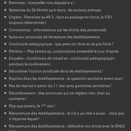
Retraites : interpeller nos député.e.s
!
Semaines du 24 février au 6 mars : les actions prévues
Urgent : Retraites au 49.3 : face au passage en force, la FSU
toujours déterminée
!
Coronavirus : informations sur les droits des personnels
Suite aux annonces de fermeture des établissements
Continuité pédagogique : que peut-on faire et ne pas faire
?
Pétition – Plus jamais ça, construisons ensemble le jour d’après
Enquête : Conditions de travail et «
continuité pédagogique
»
pendant le confinement
Déconfiner l’action syndicale dans les établissements
!
Reprise dans les établissements : la question sanitaire avant tout
!
Pas de reprise à partir du 11 mai sans garanties sanitaires
!
Déconfinement : des annonces qui ne règlent rien, bien au
contraire
!
er
Plus que jamais, le 1
mai
!
Réouverture des établissements : le CA a un rôle à jouer... mais pas
n’importe lequel
!
Réouverture des Etablissements : défendre vos droits avec le SNES-