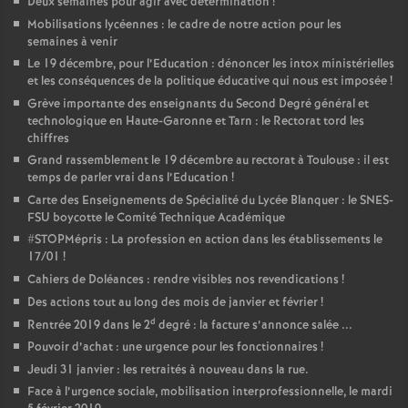
Deux semaines pour agir avec détermination
!
Mobilisations lycéennes : le cadre de notre action pour les
semaines à venir
Le 19 décembre, pour l’Education : dénoncer les intox ministérielles
et les conséquences de la politique éducative qui nous est imposée
!
Grève importante des enseignants du Second Degré général et
technologique en Haute-Garonne et Tarn : le Rectorat tord les
chiffres
Grand rassemblement le 19 décembre au rectorat à Toulouse : il est
temps de parler vrai dans l’Education
!
Carte des Enseignements de Spécialité du Lycée Blanquer : le SNES-
FSU boycotte le Comité Technique Académique
#STOPMépris : La profession en action dans les établissements le
17/01
!
Cahiers de Doléances : rendre visibles nos revendications
!
Des actions tout au long des mois de janvier et février
!
d
Rentrée 2019 dans le 2
degré : la facture s’annonce salée ...
Pouvoir d’achat : une urgence pour les fonctionnaires
!
Jeudi 31 janvier : les retraités à nouveau dans la rue.
Face à l’urgence sociale, mobilisation interprofessionnelle, le mardi