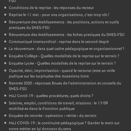
FSU
Conditions de la reprise : les réponses du recteur
Reprise le 11 mai : pour nos organisations, c’est trop tôt
!
Réouverture des établissements : les positions, actions et outils
pratiques du SNES-FSU
Réouverture des établissements : les fiches pratiques du SNES-FSU
Communiqué intersyndical : reprise dans le second degré
La réouverture : dans quel cadre pédagogique et organisationnel
?
Enquête Collège - Quelles modalités de la reprise sur le terrain
?
Enquête Lycée - Quelles modalités de la reprise sur le terrain
?
Opacité, déni, improvisation : quand le rectorat jette un voile
pudique sur les turpitudes des mutations Intra
Rentrée 2020 : réponses floues de l’administration et conseils du
SNES-FSU
MàJ Covid-19 : quelles procédures, quels droits
?
Salaires, emploi, conditions de travail, missions : le 17/09
mobilisé
·
es dans la Fonction publique
Enquête de rentrée : opération «
vérité
» du terrain
MàJ COVID-19 : la continuité pédagogique
? Garder la main sur
notre métier en lui donnant du sens