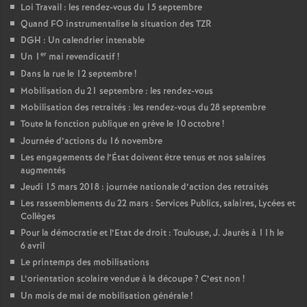
Loi Travail : les rendez-vous du 15 septembre
Quand FO instrumentalise la situation des TZR
DGH : Un calendrier intenable
er
Un 1
mai revendicatif
!
Dans la rue le 12 septembre
!
Mobilisation du 21 septembre : les rendez-vous
Mobilisation des retraités : les rendez-vous du 28 septembre
Toute la fonction publique en grève le 10 octobre
!
Journée d’actions du 16 novembre
Les engagements de l’État doivent être tenus et nos salaires
augmentés
Jeudi 15 mars 2018 : journée nationale d’action des retraités
Les rassemblements du 22 mars : Services Publics, salaires, Lycées et
Collèges
Pour la démocratie et l’Etat de droit : Toulouse, J. Jaurès à 11h le
6 avril
Le printemps des mobilisations
L’orientation scolaire vendue à la découpe
? C’est non
!
Un mois de mai de mobilisation générale
!