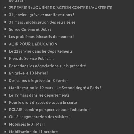
de travail
29 FEVRIER : JOURNEE D’ACTION CONTRE L’AUSTERITE
31 janvier : grève et manifestations
!
31 mars : mobilisation des retraité.es
Soirée Cinéma et Débat
Les problèmes éducatifs demeurent
!
AGIR POUR L’ÉDUCATION
Le 22 janvier dans les départements
Fiers du Service Public
!...
Peser dans les négociations sur la précarité
En grève le 10 février
!
Des suites à la grève du 10 février
Manifestation le 19 mars - Le Second degré à Paris
!
Le 19 mars dans les départements
Pour le droit d’accès de tous à la santé
ECLAIR, sombre perspective pour l’éducation
Oui à l’augmentation des salaires
!
Mobilisés le 31 Mai
!
Mobilisation du 11 octobre