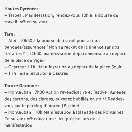
e
Hautes-Pyrénées :
–
Tarbes : Manifestation, rendez-vous 10h à la Bourse du
c
travail. AG en suivant.
o
Tarn :
–
Albi : 10h30 à la bourse du travail pour action
banques/assurances "Non au racket de la finance sur nos
n
retraites
!"
; 14h30, manifestation départementale au départ
de la place du Vigan
d
–
Castres : 11h : Manifestation au départ de la place Soult
–
11h : manifestation à Castres
d
Tarn et Garonne :
–
Montauban : 7h30 Action revendicative et festive
! Amenez
e
des cartons, des cierges, et venez habillés en noir
! Rendez-
vous sur le parking d’Ingréo (Piscine)
g
–
Montauban : 10h Manifestation Esplanade des Fontaines.
En suivant AG éducation : lieu précisé lors de la
r
manifestation.