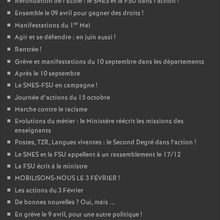
Refondation de l’Ecole : le SNES et la FSU dans l’action
!
Ensemble le 09 avril pour gagner des droits
!
er
Manifestations du 1
Mai
Agir et se défendre : en juin aussi
!
Rentrée
!
Grève et manifestations du 10 septembre dans les départements
Après le 10 septembre
Le SNES-FSU en campagne
!
Journée d’actions du 15 octobre
Marche contre le racisme
Evolutions du métier : le Ministère réécrit les missions des
enseignants
Postes, TZR, Langues vivantes : le Second Degré dans l’action
!
Le SNES et la FSU appellent à un rassemblement le 17/12
La FSU écrit à la ministre
MOBILISONS-NOUS LE 3 FÉVRIER
!
Les actions du 3 Février
De bonnes nouvelles
? Oui, mais ...
En grève le 9 avril, pour une autre politique
!