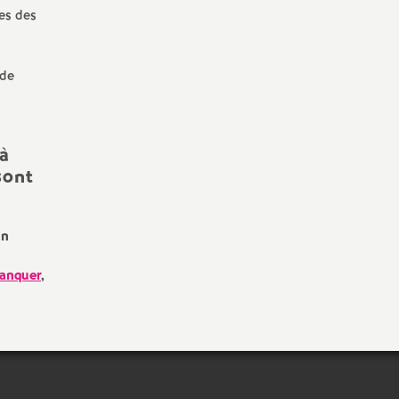
es des
 de
 à
sont
un
lanquer
,