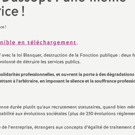
N
ale
d’infor
Formation initiale, concours
rice
!
Politiques régionales
a
les et sexistes
Vie int
Formation continue
Collège
t
Enquêtes
Lycées
nible en téléchargement
.
i
Formation Continue des
vec la loi Blanquer, destruction de la Fonction publique : deux f
adultes - GRETA
o
olonté de détruire les services publics.
solidarités professionnelles, et ouvrent la porte à des dégradations
n
tant à l’arbitraire, en imposant le silence et la souffrance professi
a
l
enne durée plutôt qu’aux recrutement statutaires, quand bien mê
tabilité aux évolutions sociétales (plus de 250 évolutions régleme
d
de l’entreprise, étrangers aux concepts d’égalité de traitement 