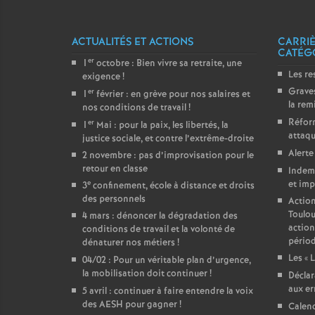
ACTUALITÉS ET ACTIONS
CARRIÈ
CATÉG
er
1
octobre : Bien vivre sa retraite, une
Les re
exigence
!
Graves
er
1
février : en grève pour nos salaires et
la rem
nos conditions de travail
!
Réform
er
1
Mai : pour la paix, les libertés, la
attaqu
justice sociale, et contre l’extrême-droite
Alerte
2 novembre : pas d’improvisation pour le
retour en classe
Indemn
e
et imp
3
confinement, école à distance et droits
des personnels
Action
Toulou
4 mars : dénoncer la dégradation des
action
conditions de travail et la volonté de
périod
dénaturer nos métiers
!
Les «
L
04/02 : Pour un véritable plan d’urgence,
la mobilisation doit continuer
!
Déclar
aux er
5 avril : continuer à faire entendre la voix
des AESH pour gagner
!
Calend