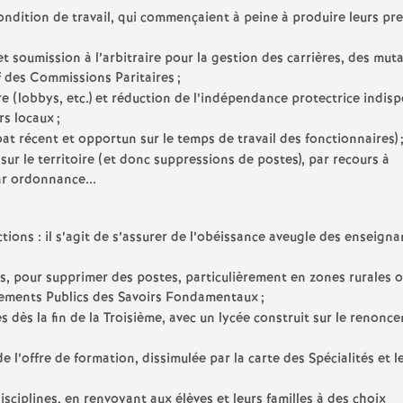
e
ndition de travail, qui commençaient à peine à produire leurs pr
s
 soumission à l’arbitraire pour la gestion des carrières, des muta
if des Commissions Paritaires
;
 (lobbys, etc.) et réduction de l’indépendance protectrice indis
E
rs locaux
;
bat récent et opportun sur le temps de travail des fonctionnaires)
n
 sur le territoire (et donc suppressions de postes), par recours à
par ordonnance...
s
anctions : il s’agit de s’assurer de l’obéissance aveugle des enseign
e
, pour supprimer des postes, particulièrement en zones rurales 
i
issements Publics des Savoirs Fondamentaux
;
s dès la fin de la Troisième, avec un lycée construit sur le renonc
g
l’offre de formation, dissimulée par la carte des Spécialités et l
n
ciplines, en renvoyant aux élèves et leurs familles à des choix