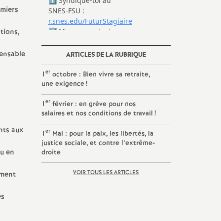
emiers
tions,
pensable
ARTICLES DE LA RUBRIQUE
er
1
octobre : Bien vivre sa retraite,
;
une exigence
!
er
1
février : en grève pour nos
salaires et nos conditions de travail
!
ants aux
er
1
Mai : pour la paix, les libertés, la
justice sociale, et contre l’extrême-
ou en
droite
VOIR TOUS LES ARTICLES
ement
es