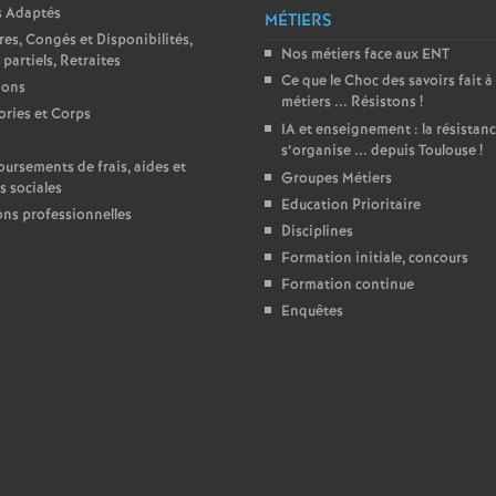
r
s Adaptés
MÉTIERS
res, Congés et Disponibilités,
é
Nos métiers face aux ENT
partiels, Retraites
Ce que le Choc des savoirs fait à
ions
O
métiers ... Résistons
!
ries et Corps
IA et enseignement : la résistan
s’organise ... depuis Toulouse
!
r
rsements de frais, aides et
Groupes Métiers
s sociales
Education Prioritaire
l
ons professionnelles
Disciplines
Formation initiale, concours
é
Formation continue
Enquêtes
a
n
s