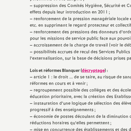
–
suppression des Comités Hygiène, Sécurité et Co
effets depuis leur introduction en 2011
;
–
renforcement de la pression managériale locale et
etc. en supprimant le regard protecteur et collect
–
renforcement des pressions des donneurs d’ordre
pour les missions de service public face aux pouvoi
–
accroissement de la charge de travail (voir le dé
–
possibilités accrues de recul des Services Publics
l’externalisation, sur la base de décisions prises 
Lois et réformes Blanquer (
décryptage
) :
–
article 1 : le droit ... de se taire, au risque de s
réformes en cours et à venir
;
–
regroupement possible des collèges et des écoles
éducation prioritaire, avec la création des Etabl
–
instauration d’une logique de sélection des élève
progressif à des enseignements
;
–
économie de postes découlant de la diminution de 
réductions horaires qu’elles permettent
;
–
mise en concurrence des établissements et des dis