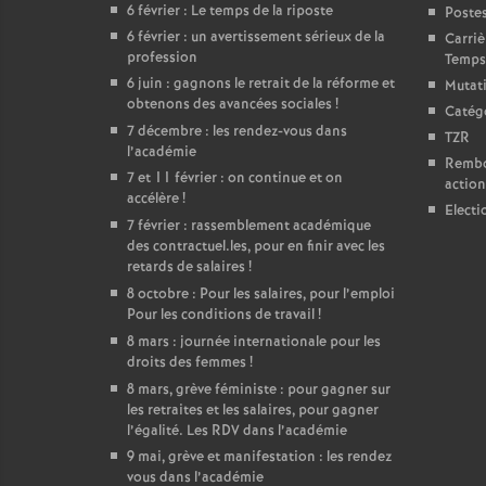
6 février : Le temps de la riposte
Poste
6 février : un avertissement sérieux de la
Carriè
profession
Temps 
6 juin : gagnons le retrait de la réforme et
Mutat
obtenons des avancées sociales
!
Catégo
7 décembre : les rendez-vous dans
TZR
l’académie
Rembou
7 et 11 février : on continue et on
action
accélère
!
Electi
7 février : rassemblement académique
des contractuel.les, pour en finir avec les
retards de salaires
!
8 octobre : Pour les salaires, pour l’emploi
Pour les conditions de travail
!
8 mars : journée internationale pour les
droits des femmes
!
8 mars, grève féministe : pour gagner sur
les retraites et les salaires, pour gagner
l’égalité. Les RDV dans l’académie
9 mai, grève et manifestation : les rendez
vous dans l’académie