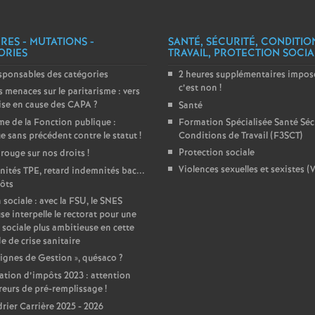
e
RES - MUTATIONS -
SANTÉ, SÉCURITÉ, CONDITIO
ORIES
TRAVAIL, PROTECTION SOCIA
c
sponsables des catégories
2 heures supplémentaires imposé
c’est non
!
 menaces sur le paritarisme : vers
o
ise en cause des CAPA
?
Santé
e de la Fonction publique :
Formation Spécialisée Santé Sécu
n
e sans précédent contre le statut
!
Conditions de Travail (F3SCT)
Protection sociale
 rouge sur nos droits
!
d
Violences sexuelles et sexistes (
ités TPE, retard indemnités bac...
ôts
d
 sociale : avec la FSU, le SNES
se interpelle le rectorat pour une
 sociale plus ambitieuse en cette
e
e de crise sanitaire
ignes de Gestion
», quésaco
?
g
ation d’impôts 2023 : attention
reurs de pré-remplissage
!
rier Carrière 2025 - 2026