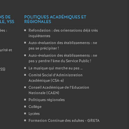
NS DE
POLITIQUES ACADÉMIQUES ET
LE, VSS
RÉGIONALES
es :
Refondation : des orientations déjà très
inquiétantes
Auto-évaluation des établissements : ne
pas se précipiter
!
rité et
Auto-évaluation des établissements : ne
pas y perdre l’âme du Service Public
!
La musique qui marche au pas …
VSS)
Comité Social d’Administration
Académique (CSA-a)
Conseil Académique de l’Education
Nationale (CAEN)
Politiques régionales
Collège
Lycées
Formation Continue des adultes - GRETA