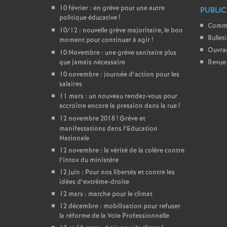
10 février : en grève pour une autre
PUBLIC
politique éducative
!
Comm
10/12 : nouvelle grève majoritaire, le bon
Bullet
moment pour continuer à agir
!
Ouvra
10 Novembre : une grève sanitaire plus
que jamais nécessaire
Revue 
10 novembre : journée d’action pour les
salaires
11 mars : un nouveau rendez-vous pour
accroître encore la pression dans la rue
!
12 novembre 2018
! Grève et
manifestations dans l’Education
Nationale
12 novembre : la vérité de la colère contre
l’intox du ministère
12 juin : Pour nos libertés et contre les
idées d’extrême-droite
12 mars : marche pour le climat
12 décembre : mobilisation pour refuser
la réforme de la Voie Professionnelle