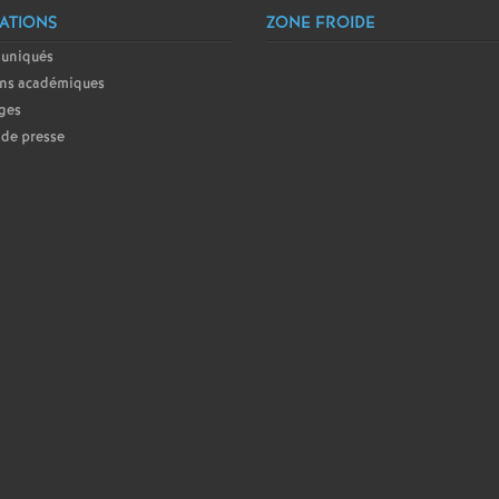
T
ATIONS
ZONE FROIDE
uniqués
o
ins académiques
ges
u
de presse
r
s