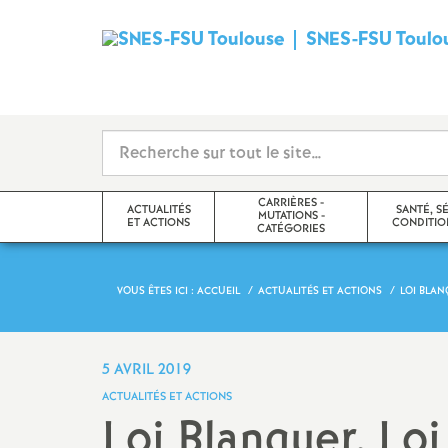
SNES-FSU Toulo
CARRIÈRES -
ACTUALITÉS
SANTÉ, S
MUTATIONS -
ET ACTIONS
CONDITION
CATÉGORIES
VOUS ÊTES ICI :
ACCUEIL
ACTUALITÉS ET ACTIONS
LOI BLAN
Les actions dans l’académie
Postes Adaptés
Santé
Actualités académiques
Carrières, Congés et
Formation Spéci
5 AVRIL 2019
Disponibilités, Temps partiels,
Sécurité et Con
ACTUALITÉS ET ACTIONS
Retraites
Travail (F3SCT)
Pétitions en cours
Loi Blanquer, Lo