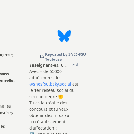
mation
erne
acettes
 sans
onnelle.
me les
ntaires
des