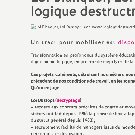
Mutations
Protection soci
Actualité des départements
logique destruct
Catégories et Corps
Violences sexuel
(VSS)
TZR
Un tract pour mobiliser est
dispo
Remboursements de frais,
aides et actions sociales
Transformation en profondeur du système éducatif a
d’une même logique, empreinte de mépris et de la v
Elections professionnelles
Ces projets, cohérents, détruisent nos métiers, nos 
précédent de nos conditions de travail, en les soumet
Qu’on en juge :
Loi Dussopt (
décryptage
)
–
recours aux contrats précaires de courte et moy
statuts ont fait depuis 1946 la preuve de leur adap
du statut général depuis 1982)
;
–
recrutement facilité de managers issus du monde 
personnels et des usagers
;