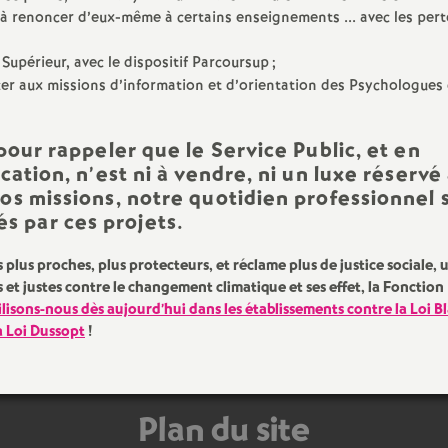
 à renoncer d’eux-même à certains enseignements ... avec les pert
e
Supérieur, avec le dispositif Parcoursup
;
m
ncer aux missions d’information et d’orientation des Psychologues
e
 pour rappeler que le Service Public, et en
cation, n’est ni à vendre, ni un luxe réservé
n
nos missions, notre quotidien professionnel 
s par ces projets.
t
lus proches, plus protecteurs, et réclame plus de justice sociale, 
s
s et justes contre le changement climatique et ses effet, la Fonction
lisons-nous dès aujourd’hui dans les établissements contre la Loi B
d
la Loi Dussopt
!
e
Plan du site
S