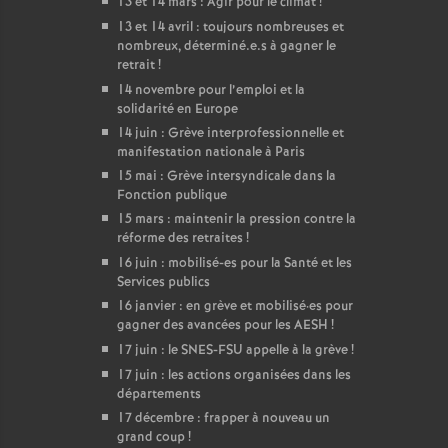
13 et 14 mars : Agir pour le climat
!
13 et 14 avril : toujours nombreuses et
nombreux, déterminé.e.s à gagner le
retrait
!
14 novembre pour l’emploi et la
solidarité en Europe
14 juin : Grève interprofessionnelle et
manifestation nationale à Paris
15 mai : Grève intersyndicale dans la
Fonction publique
15 mars : maintenir la pression contre la
réforme des retraites
!
16 juin : mobilisé-es pour la Santé et les
Services publics
16 janvier : en grève et mobilisé
·
es pour
gagner des avancées pour les AESH
!
17 juin : le SNES-FSU appelle à la grève
!
17 juin : les actions organisées dans les
départements
17 décembre : frapper à nouveau un
grand coup
!