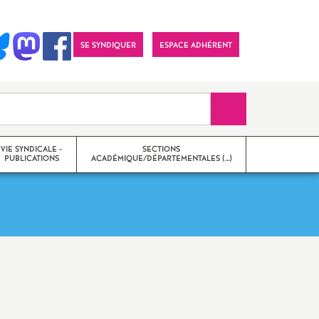
SE SYNDIQUER
ESPACE ADHÉRENT
Recherche sur le 
VIE SYNDICALE -
SECTIONS
PUBLICATIONS
ACADÉMIQUE/DÉPARTEMENTALES (…)
27
on
Section académique
tions
Sections départementales
Imprimer
 numériques et
Qu’est-ce que le SNES-FSU
?
l'article
 / Lettres
Qui sommes-nous
?