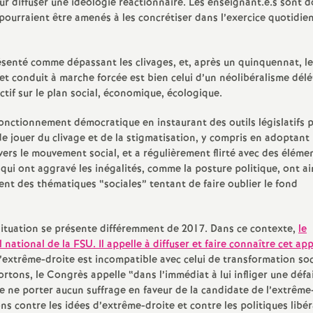
our diffuser une idéologie réactionnaire. Les enseignant.e.s sont 
e
pourraient être amenés à les concrétiser dans l’exercice quotidie
s
enté comme dépassant les clivages, et, après un quinquennat, le
E
t conduit à marche forcée est bien celui d’un néolibéralisme délé
ctif sur le plan social, économique, écologique.
n
onctionnement démocratique en instaurant des outils législatifs 
de jouer du clivage et de la stigmatisation, y compris en adoptant
s
vers le mouvement social, et a régulièrement flirté avec des éléme
qui ont aggravé les inégalités, comme la posture politique, ont ai
nt des thématiques “sociales” tentant de faire oublier le fond
e
i
situation se présente différemment de 2017. Dans ce contexte,
le
tional de la FSU. Il appelle à diffuser et faire connaître cet app
g
’extrême-droite est incompatible avec celui de transformation soc
ortons, le Congrès appelle “dans l’immédiat à lui infliger une défa
 de ne porter aucun suffrage en faveur de la candidate de l’extrême
n
ns contre les idées d’extrême-droite et contre les politiques libér