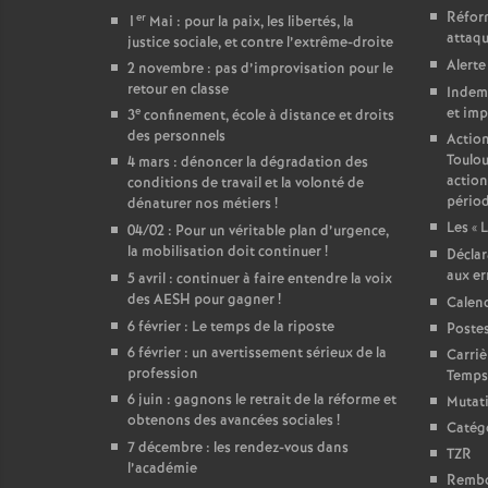
Réform
er
1
Mai : pour la paix, les libertés, la
attaqu
justice sociale, et contre l’extrême-droite
Alerte
2 novembre : pas d’improvisation pour le
retour en classe
Indemn
e
et imp
3
confinement, école à distance et droits
des personnels
Action
Toulou
4 mars : dénoncer la dégradation des
action
conditions de travail et la volonté de
périod
dénaturer nos métiers
!
Les «
L
04/02 : Pour un véritable plan d’urgence,
la mobilisation doit continuer
!
Déclar
aux er
5 avril : continuer à faire entendre la voix
des AESH pour gagner
!
Calend
6 février : Le temps de la riposte
Poste
6 février : un avertissement sérieux de la
Carriè
profession
Temps 
6 juin : gagnons le retrait de la réforme et
Mutat
obtenons des avancées sociales
!
Catégo
7 décembre : les rendez-vous dans
TZR
l’académie
Rembou