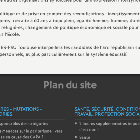
, les autres organisations syndicales pour une expression intersynd
e
politique et de prise en compte des revendications : investissemen
 agents, retraite à 60 ans à taux plein, égalité femmes-hommes dont
c
les réfugié-es, changement de politique économique et sociale pour 
r l’Ecole.
o
ES-FSU Toulouse interpellera les candidats de l’arc républicain su
personnels, et plus particulièrement sur le système éducatif.
n
d
Plan du site
d
e
RES - MUTATIONS -
SANTÉ, SÉCURITÉ, CONDITIO
ORIES
TRAVAIL, PROTECTION SOCIA
g
sponsables des catégories
2 heures supplémentaires imposé
c’est non
!
 menaces sur le paritarisme : vers
ise en cause des CAPA
?
Santé