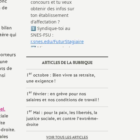
donc
n de
 bilan
tère qui
porteurs
 une
ARTICLES DE LA RUBRIQUE
nts de
er
nsi
1
octobre : Bien vivre sa retraite,
une exigence
!
er
1
février : en grève pour nos
salaires et nos conditions de travail
!
el.
er
1
Mai : pour la paix, les libertés, la
iale
justice sociale, et contre l’extrême-
ite
droite
-droite.
ales
VOIR TOUS LES ARTICLES