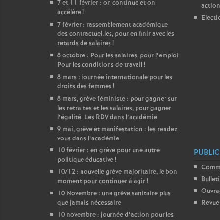
7 et 11 février : on continue et on
action
accélère
!
Electi
7 février : rassemblement académique
des contractuel.les, pour en finir avec les
retards de salaires
!
8 octobre : Pour les salaires, pour l’emploi
Pour les conditions de travail
!
8 mars : journée internationale pour les
droits des femmes
!
8 mars, grève féministe : pour gagner sur
les retraites et les salaires, pour gagner
l’égalité. Les RDV dans l’académie
9 mai, grève et manifestation : les rendez
vous dans l’académie
10 février : en grève pour une autre
PUBLIC
politique éducative
!
Comm
10/12 : nouvelle grève majoritaire, le bon
Bullet
moment pour continuer à agir
!
Ouvra
10 Novembre : une grève sanitaire plus
que jamais nécessaire
Revue 
10 novembre : journée d’action pour les