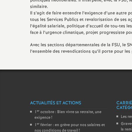
politiques néolibérales. Il interpelle, avec la FSU
similaire.
Il s’agit de faire entendre l’exigence d’une autre 
tous les Services Publics et revalorisation de ses
l’égalité salariale, politique d’accueil de tou-tes 
face à l’urgence climatique, projet progressiste pou
Avec les sections départementales de la FSU, le SN
l’ensemble des revendications qu’il porte pour les 
ACTUALITÉS ET ACTIONS
CARRIÈ
CATÉG
er
1
octobre : Bien vivre sa retraite, une
Les re
exigence
!
Graves
er
1
février : en grève pour nos salaires et
la rem
nos conditions de travail
!