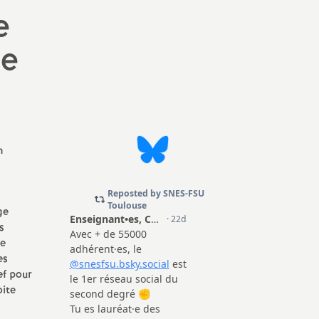
mation
e
erne
de
n
ge
s
re
es
ef pour
oite