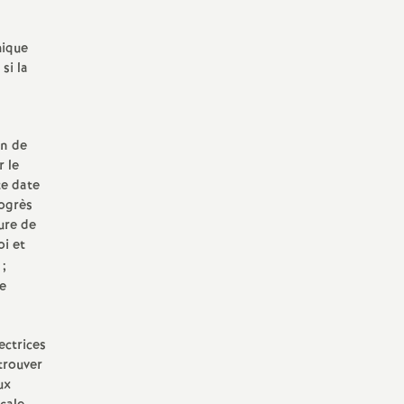
mique
si la
on de
r le
te date
rogrès
ure de
oi et
;
re
ectrices
 trouver
ux