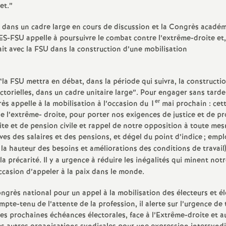
et.”
e
il dans un cadre large en cours de discussion et la Congrès acadé
m
NES-FSU appelle à poursuivre le combat contre l’extrême-droite et, 
ait avec la FSU dans la construction d’une mobilisation
e
, “la FSU mettra en débat, dans la période qui suivra, la constructi
n
ectorielles, dans un cadre unitaire large”. Pour engager sans tarde
er
s appelle à la mobilisation à l’occasion du 1
mai prochain : cet
t
e l’extrême- droite, pour porter nos exigences de justice et de p
ite et de pension civile et rappel de notre opposition à toute mes
ives des salaires et des pensions, et dégel du point d’indice
; empl
s
la hauteur des besoins et améliorations des conditions de travail)
 la précarité. Il y a urgence à réduire les inégalités qui minent not
d
occasion d’appeler à la paix dans le monde.
e
grès national pour un appel à la mobilisation des électeurs et él
mpte-tenu de l’attente de la profession, il alerte sur l’urgence de
es prochaines échéances électorales, face à l’Extrême-droite et a
S