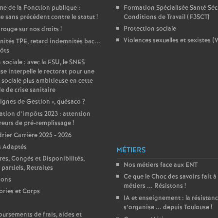
r
e de la Fonction publique :
Formation Spécialisée Santé Sécu
e sans précédent contre le statut
!
Conditions de Travail (F3SCT)
é
Protection sociale
 rouge sur nos droits
!
Violences sexuelles et sexistes (
ités TPE, retard indemnités bac...
O
ôts
 sociale : avec la FSU, le SNES
r
se interpelle le rectorat pour une
 sociale plus ambitieuse en cette
e de crise sanitaire
l
ignes de Gestion
», quésaco
?
ation d’impôts 2023 : attention
é
reurs de pré-remplissage
!
rier Carrière 2025 - 2026
a
s Adaptés
MÉTIERS
res, Congés et Disponibilités,
Nos métiers face aux ENT
partiels, Retraites
n
Ce que le Choc des savoirs fait à
ions
métiers ... Résistons
!
ries et Corps
s
IA et enseignement : la résistan
s’organise ... depuis Toulouse
!
rsements de frais, aides et