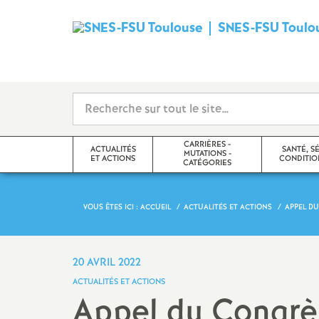
SNES-FSU Toulo
CARRIÈRES -
ACTUALITÉS
SANTÉ, S
MUTATIONS -
ET ACTIONS
CONDITION
CATÉGORIES
VOUS ÊTES ICI :
ACCUEIL
ACTUALITÉS ET ACTIONS
APPEL DU
Les actions dans l’académie
Postes Adaptés
Santé
Actualités académiques
Carrières, Congés et
Formation Spéci
20 AVRIL 2022
Disponibilités, Temps partiels,
Sécurité et Con
ACTUALITÉS ET ACTIONS
Retraites
Travail (F3SCT)
Pétitions en cours
Appel du Congrès