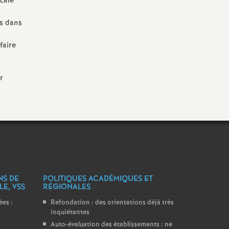
icale
ts dans
faire
r
NS DE
POLITIQUES ACADÉMIQUES ET
LE, VSS
RÉGIONALES
es :
Refondation : des orientations déjà très
inquiétantes
Auto-évaluation des établissements : ne