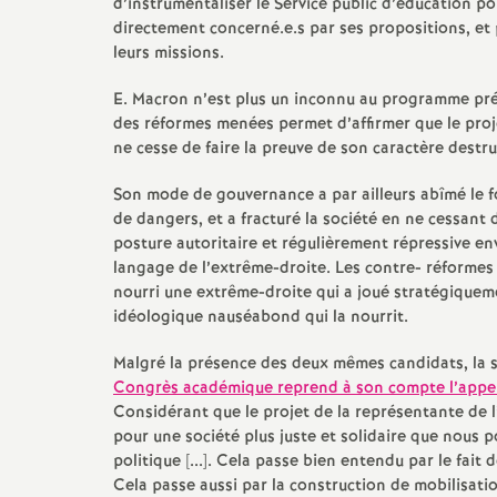
d’instrumentaliser le Service public d’éducation p
directement concerné.e.s par ses propositions, et 
leurs missions.
E. Macron n’est plus un inconnu au programme prés
des réformes menées permet d’affirmer que le proje
ne cesse de faire la preuve de son caractère destru
Son mode de gouvernance a par ailleurs abîmé le f
de dangers, et a fracturé la société en ne cessant 
posture autoritaire et régulièrement répressive en
langage de l’extrême-droite. Les contre- réformes 
nourri une extrême-droite qui a joué stratégiqueme
idéologique nauséabond qui la nourrit.
Malgré la présence des deux mêmes candidats, la 
Congrès académique reprend à son compte l’appel na
Considérant que le projet de la représentante de l
pour une société plus juste et solidaire que nous p
politique [...]. Cela passe bien entendu par le fait
Cela passe aussi par la construction de mobilisatio