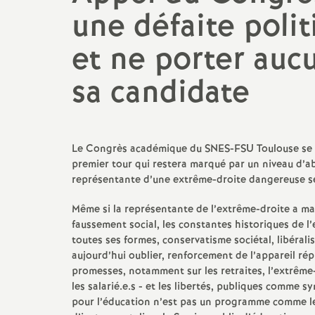
Mutations
Protection soci
une défaite polit
Actualité des départements
Catégories et Corps
Violences sexuel
et ne porter auc
(VSS)
TZR
sa candidate
Remboursements de frais,
aides et actions sociales
Le Congrès académique du SNES-FSU Toulouse se tie
Elections professionnelles
premier tour qui restera marqué par un niveau d’abs
représentante d’une extrême-droite dangereuse se 
Même si la représentante de l’extrême-droite a maq
faussement social, les constantes historiques de l’
toutes ses formes, conservatisme sociétal, libéral
aujourd’hui oublier, renforcement de l’appareil ré
promesses, notamment sur les retraites, l’extrême
les salarié.e.s - et les libertés, publiques comme sy
pour l’éducation n’est pas un programme comme les 