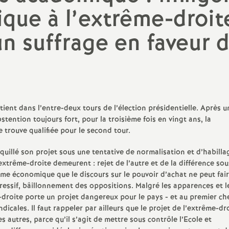
N
ale
d’infor
ique à l’extrême-droit
Formation initiale, concours
Politiques régionales
a
les et sexistes
Vie int
un suffrage en faveur 
Formation continue
Collège
t
Enquêtes
Lycées
i
Formation Continue des
adultes - GRETA
o
nt dans l’entre-deux tours de l’élection présidentielle. Après u
tention toujours fort, pour la troisième fois en vingt ans, la
n
trouve qualifiée pour le second tour.
uillé son projet sous une tentative de normalisation et d’habilla
a
extrême-droite demeurent : rejet de l’autre et de la différence sou
isme économique que le discours sur le pouvoir d’achat ne peut fai
l
pressif, bâillonnement des oppositions. Malgré les apparences et l
-droite porte un projet dangereux pour le pays - et au premier ch
d
ndicales. Il faut rappeler par ailleurs que le projet de l’extrême-dr
autres, parce qu’il s’agit de mettre sous contrôle l’Ecole et