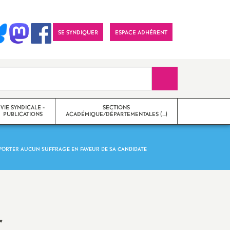
SE SYNDIQUER
ESPACE ADHÉRENT
Recherche sur le 
VIE SYNDICALE -
SECTIONS
PUBLICATIONS
ACADÉMIQUE/DÉPARTEMENTALES (…)
E PORTER AUCUN SUFFRAGE EN FAVEUR DE SA CANDIDATE
27
on
Section académique
tions
Sections départementales
Imprimer
 numériques et
Qu’est-ce que le SNES-FSU
?
r
l'article
 / Lettres
Qui sommes-nous
?