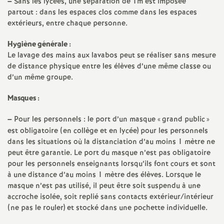
–
Sans les lycées, une séparation de 1m est imposée
é
partout : dans les espaces clos comme dans les espaces
extérieurs, entre chaque personne.
O
Hygiène générale :
Le lavage des mains aux lavabos peut se réaliser sans mesure
r
de distance physique entre les élèves d’une même classe ou
d’un même groupe.
l
Masques :
é
–
Pour les personnels : le port d’un masque «
grand public
»
est obligatoire (en collège et en lycée) pour les personnels
a
dans les situations où la distanciation d’au moins 1 mètre ne
peut être garantie. Le port du masque n’est pas obligatoire
pour les personnels enseignants lorsqu’ils font cours et sont
n
à une distance d’au moins 1 mètre des élèves. Lorsque le
masque n’est pas utilisé, il peut être soit suspendu à une
s
accroche isolée, soit replié sans contacts extérieur/intérieur
(ne pas le rouler) et stocké dans une pochette individuelle.
T