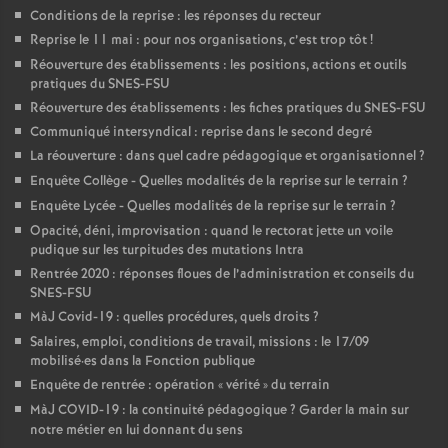
Conditions de la reprise : les réponses du recteur
Reprise le 11 mai : pour nos organisations, c’est trop tôt
!
Réouverture des établissements : les positions, actions et outils
pratiques du SNES-FSU
Réouverture des établissements : les fiches pratiques du SNES-FSU
Communiqué intersyndical : reprise dans le second degré
La réouverture : dans quel cadre pédagogique et organisationnel
?
Enquête Collège - Quelles modalités de la reprise sur le terrain
?
Enquête Lycée - Quelles modalités de la reprise sur le terrain
?
Opacité, déni, improvisation : quand le rectorat jette un voile
pudique sur les turpitudes des mutations Intra
Rentrée 2020 : réponses floues de l’administration et conseils du
SNES-FSU
MàJ Covid-19 : quelles procédures, quels droits
?
Salaires, emploi, conditions de travail, missions : le 17/09
mobilisé
·
es dans la Fonction publique
Enquête de rentrée : opération «
vérité
» du terrain
MàJ COVID-19 : la continuité pédagogique
? Garder la main sur
notre métier en lui donnant du sens