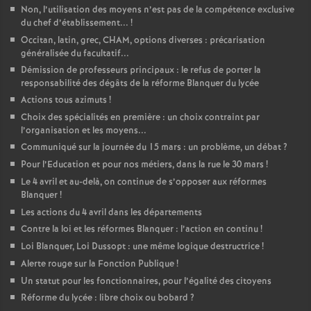
Non, l’utilisation des moyens n’est pas de la compétence exclusive
du chef d’établissement...
!
Occitan, latin, grec, CHAM, options diverses : précarisation
généralisée du facultatif...
Démission de professeurs principaux : le refus de porter la
responsabilité des dégâts de la réforme Blanquer du lycée
Actions tous azimuts
!
Choix des spécialités en première : un choix contraint par
l’organisation et les moyens...
Communiqué sur la journée du 15 mars : un problème, un débat
?
Pour l’Education et pour nos métiers, dans la rue le 30 mars
!
Le 4 avril et au-delà, on continue de s’opposer aux réformes
Blanquer
!
Les actions du 4 avril dans les départements
Contre la loi et les réformes Blanquer : l’action en continu
!
Loi Blanquer, Loi Dussopt : une même logique destructrice
!
Alerte rouge sur la Fonction Publique
!
Un statut pour les fonctionnaires, pour l’égalité des citoyens
Réforme du lycée : libre choix ou bobard
?