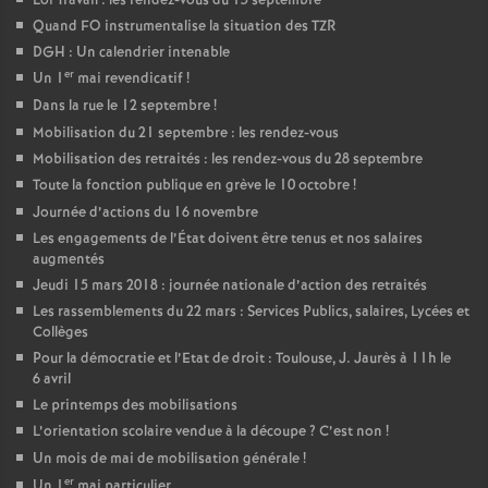
Loi Travail : les rendez-vous du 15 septembre
Quand FO instrumentalise la situation des TZR
DGH : Un calendrier intenable
er
Un 1
mai revendicatif
!
Dans la rue le 12 septembre
!
Mobilisation du 21 septembre : les rendez-vous
Mobilisation des retraités : les rendez-vous du 28 septembre
Toute la fonction publique en grève le 10 octobre
!
Journée d’actions du 16 novembre
Les engagements de l’État doivent être tenus et nos salaires
augmentés
Jeudi 15 mars 2018 : journée nationale d’action des retraités
Les rassemblements du 22 mars : Services Publics, salaires, Lycées et
Collèges
Pour la démocratie et l’Etat de droit : Toulouse, J. Jaurès à 11h le
6 avril
Le printemps des mobilisations
L’orientation scolaire vendue à la découpe
? C’est non
!
Un mois de mai de mobilisation générale
!
er
Un 1
mai particulier