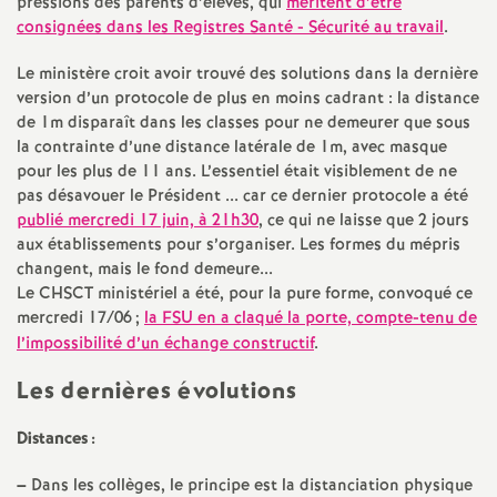
e
pressions des parents d’élèves, qui
méritent d’être
consignées dans les Registres Santé - Sécurité au travail
.
m
Le ministère croit avoir trouvé des solutions dans la dernière
version d’un protocole de plus en moins cadrant : la distance
e
de 1m disparaît dans les classes pour ne demeurer que sous
la contrainte d’une distance latérale de 1m, avec masque
n
pour les plus de 11 ans. L’essentiel était visiblement de ne
pas désavouer le Président ... car ce dernier protocole a été
publié mercredi 17 juin, à 21h30
, ce qui ne laisse que 2 jours
t
aux établissements pour s’organiser. Les formes du mépris
changent, mais le fond demeure...
s
Le CHSCT ministériel a été, pour la pure forme, convoqué ce
mercredi 17/06
;
la FSU en a claqué la porte, compte-tenu de
d
l’impossibilité d’un échange constructif
.
Les dernières évolutions
e
Distances :
S
–
Dans les collèges, le principe est la distanciation physique