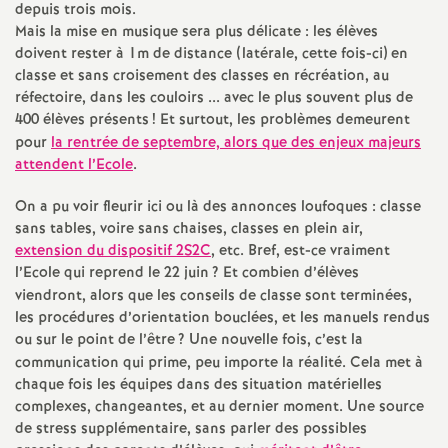
e
depuis trois mois.
Mais la mise en musique sera plus délicate : les élèves
s
doivent rester à 1m de distance (latérale, cette fois-ci) en
classe et sans croisement des classes en récréation, au
E
réfectoire, dans les couloirs ... avec le plus souvent plus de
400 élèves présents
! Et surtout, les problèmes demeurent
n
pour
la rentrée de septembre, alors que des enjeux majeurs
attendent l’Ecole
.
s
On a pu voir fleurir ici ou là des annonces loufoques : classe
sans tables, voire sans chaises, classes en plein air,
e
extension du dispositif 2S2C
, etc. Bref, est-ce vraiment
l’Ecole qui reprend le 22 juin
? Et combien d’élèves
i
viendront, alors que les conseils de classe sont terminées,
les procédures d’orientation bouclées, et les manuels rendus
ou sur le point de l’être
? Une nouvelle fois, c’est la
g
communication qui prime, peu importe la réalité. Cela met à
chaque fois les équipes dans des situation matérielles
n
complexes, changeantes, et au dernier moment. Une source
de stress supplémentaire, sans parler des possibles