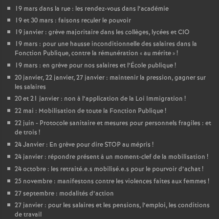
19 mars dans la rue : les rendez-vous dans l’académie
19 et 30 mars : faisons reculer le pouvoir
19 janvier : grève majoritaire dans les collèges, lycées et CIO
19 mars : pour une hausse inconditionnelle des salaires dans la
Fonction Publique, contre la rémunération «
au mérite
»
!
19 mars : en grève pour nos salaires et l’École publique
!
20 janvier, 22 janvier, 27 janvier : maintenir la pression, gagner sur
les salaires
20 et 21 janvier : non à l’application de la Loi Immigration
!
22 mai : Mobilisation de toute la Fonction Publique
!
22 juin - Protocole sanitaire et mesures pour personnels fragiles : et
de trois
!
24 Janvier : En grève pour dire STOP au mépris
!
24 janvier : répondre présent à un moment-clef de la mobilisation
!
24 octobre : les retraité.e.s mobilisé.e.s pour le pourvoir d’achat
!
25 novembre : manifestons contre les violences faites aux femmes
!
27 septembre : modalités d’action
27 janvier : pour les salaires et les pensions, l’emploi, les conditions
de travail