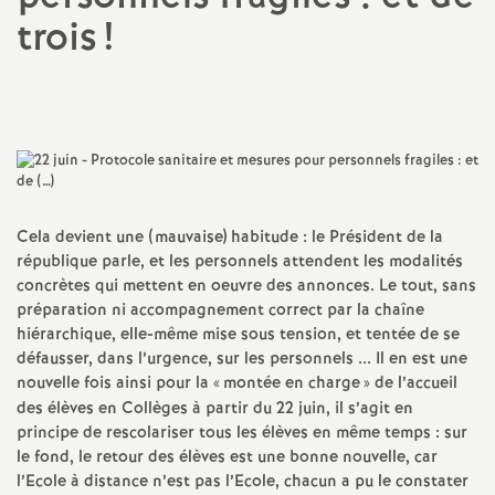
trois
!
a
Imprimer
t
l'article
i
o
Cela devient une (mauvaise) habitude : le Président de la
n
république parle, et les personnels attendent les modalités
concrètes qui mettent en oeuvre des annonces. Le tout, sans
préparation ni accompagnement correct par la chaîne
a
hiérarchique, elle-même mise sous tension, et tentée de se
défausser, dans l’urgence, sur les personnels ... Il en est une
l
nouvelle fois ainsi pour la «
montée en charge
» de l’accueil
des élèves en Collèges à partir du 22 juin, il s’agit en
d
principe de rescolariser tous les élèves en même temps : sur
le fond, le retour des élèves est une bonne nouvelle, car
l’Ecole à distance n’est pas l’Ecole, chacun a pu le constater