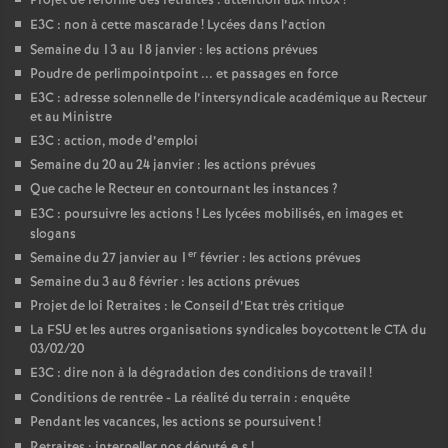
Projet de réforme des retraites : attention aux intox
!
E3C : non à cette mascarade
! Lycées dans l’action
Semaine du 13 au 18 janvier : les actions prévues
Poudre de perlimpointpoint ... et passages en force
E3C : adresse solennelle de l’intersyndicale académique au Recteur
et au Ministre
E3C : action, mode d’emploi
Semaine du 20 au 24 janvier : les actions prévues
Que cache le Recteur en contournant les instances
?
E3C : poursuivre les actions
! Les lycées mobilisés, en images et
slogans
er
Semaine du 27 janvier au 1
février : les actions prévues
Semaine du 3 au 8 février : les actions prévues
Projet de loi Retraites : le Conseil d’Etat très critique
La FSU et les autres organisations syndicales boycottent le CTA du
03/02/20
E3C : dire non à la dégradation des conditions de travail
!
Conditions de rentrée - La réalité du terrain : enquête
Pendant les vacances, les actions se poursuivent
!
Retraites : interpeller nos député.e.s
!