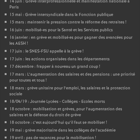
14 juin : Grève interprofessionnelle et manifestation nationale à
Paris
15 mai : Grève intersyndicale dans la Fonction publique
15 mars : maintenir la pression contre la réforme des retraites
!
16 juin : mobilisé-es pour la Santé et les Services publics
16 janvier : en grève et mobilisé
·
es pour gagner des avancées pour
les AESH
!
17 juin : le SNES-FSU appelle à la grève
!
17 juin : les actions organisées dans les départements
17 décembre : frapper à nouveau un grand coup
!
17 mars : L’augmentation des salaires et des pensions : une priorité
pour toutes et tous
!
18 mars : grève unitaire pour l’emploi, les salaires et la protection
sociale
18/04/19 : Journée Lycées - Collèges - Ecoles morts
18 octobre : mobilisation et grèves, pour l’augmentation des
salaires et la défense du droit de grève
18 octobre : c’est aujourd’hui qu’il faut se mobiliser
!
19 mai : grève majoritaire dans les collèges de l’académie
19 avril : pas de vacances pour la mobilisation
!