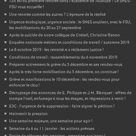
TZR et/ou première rentrée dans l’académie de Toulouse
? Le SNES-
FSU vous accueille
!
Une rentrée comme les autres
? L’épreuve de la réalité
Urgence écologique, urgence sociale : le SNES soutient, avec la FSU,
les mobilisations du 20 au 27 septembre
Après le suicide de notre collègue de Créteil, Christine Renon
Enquête nationale métiers et conditions de travail / automne 2019
Le 8 octobre 2019 : les retraité.e.s réclament justice
!
Conditions de travail : rassemblements du 6 novembre 2019
Préparer activement la grève du 5 décembre et ses rendez-vous
Après la très forte mobilisation du 5 décembre, on continue
!
Grève et manifstations le 10 décembre : les rendez-vous pour
enfoncer le clou
!
Décryptage des annonces de E. Philippe et J.M. Blanquer : effets de
trompe l’oeil, enfumage à tous les étages, et régressions à venir
!
E3C : l’urgence de la suppression - faire signer la pétition
!
Maintenir la pression
Une semaine majeure, une semaine pour agir
!
Semaine du 6 au 11 janvier : les actions prévues