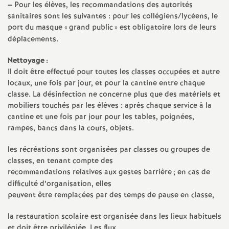
–
Pour les élèves, les recommandations des autorités
sanitaires sont les suivantes : pour les collégiens/lycéens, le
o
port du masque «
grand public
» est obligatoire lors de leurs
déplacements.
u
Nettoyage :
r
Il doit être effectué pour toutes les classes occupées et autre
locaux, une fois par jour, et pour la cantine entre chaque
classe. La désinfection ne concerne plus que des matériels et
s
mobiliers touchés par les élèves : après chaque service à la
cantine et une fois par jour pour les tables, poignées,
rampes, bancs dans la cours, objets.
les récréations sont organisées par classes ou groupes de
classes, en tenant compte des
recommandations relatives aux gestes barrière
; en cas de
difficulté d’organisation, elles
peuvent être remplacées par des temps de pause en classe,
la restauration scolaire est organisée dans les lieux habituels
et doit être privilégiée. Les flux