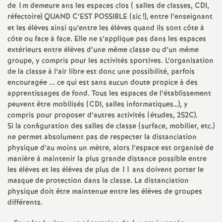
e
de 1m demeure ans les espaces clos ( salles de classes, CDI,
réfectoire) QUAND C’EST POSSIBLE (sic
!), entre l’enseignant
et les élèves ainsi qu’entre les élèves quand ils sont côte à
c
côte ou face à face. Elle ne s’applique pas dans les espaces
extérieurs entre élèves d’une même classe ou d’un même
o
groupe, y compris pour les activités sportives. L’organisation
de la classe à l’air libre est donc une possibilité, parfois
n
encouragée ... ce qui est sans aucun doute propice à des
apprentissages de fond. Tous les espaces de l’établissement
peuvent être mobilisés (CDI, salles informatiques…), y
d
compris pour proposer d’autres activités (études, 2S2C).
Si la configuration des salles de classe (surface, mobilier, etc.)
d
ne permet absolument pas de respecter la distanciation
physique d’au moins un mètre, alors l’espace est organisé de
e
manière à maintenir la plus grande distance possible entre
les élèves et les élèves de plus de 11 ans doivent porter le
masque de protection dans la classe. La distanciation
g
physique doit être maintenue entre les élèves de groupes
différents.
r