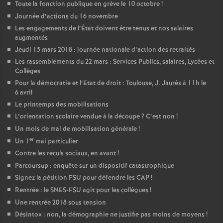
Toute la fonction publique en grève le 10 octobre
!
Journée d’actions du 16 novembre
Les engagements de l’État doivent être tenus et nos salaires
augmentés
Jeudi 15 mars 2018 : journée nationale d’action des retraités
Les rassemblements du 22 mars : Services Publics, salaires, Lycées et
Collèges
Pour la démocratie et l’Etat de droit : Toulouse, J. Jaurès à 11h le
6 avril
Le printemps des mobilisations
L’orientation scolaire vendue à la découpe
? C’est non
!
Un mois de mai de mobilisation générale
!
er
Un 1
mai particulier
Contre les reculs sociaux, en avant
!
Parcoursup : enquête sur un dispositif catastrophique
Signez la pétition FSU pour défendre les CAP
!
Rentrée : le SNES-FSU agit pour les collègues
!
Une rentrée 2018 sous tension
Désintox : non, la démographie ne justifie pas moins de moyens
!