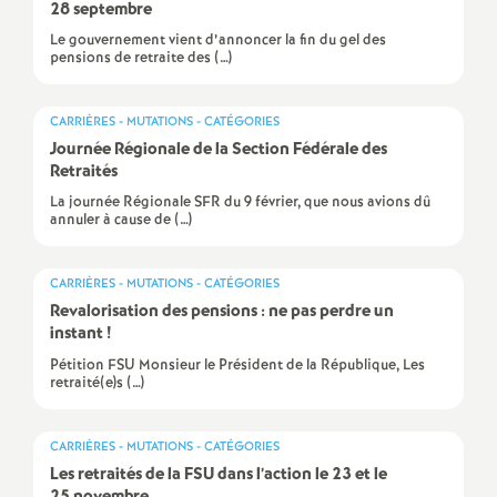
28 septembre
e
Le gouvernement vient d’annoncer la fin du gel des
pensions de retraite des (…)
c
o
CARRIÈRES - MUTATIONS - CATÉGORIES
Journée Régionale de la Section Fédérale des
Retraités
n
La journée Régionale SFR du 9 février, que nous avions dû
annuler à cause de (…)
d
CARRIÈRES - MUTATIONS - CATÉGORIES
d
Revalorisation des pensions : ne pas perdre un
instant
!
e
Pétition FSU Monsieur le Président de la République, Les
retraité(e)s (…)
g
CARRIÈRES - MUTATIONS - CATÉGORIES
r
Les retraités de la FSU dans l’action le 23 et le