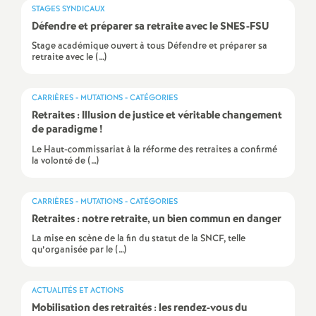
e
STAGES SYNDICAUX
Défendre et préparer sa retraite avec le SNES-FSU
m
Stage académique ouvert à tous Défendre et préparer sa
retraite avec le (…)
e
CARRIÈRES - MUTATIONS - CATÉGORIES
n
Retraites : Illusion de justice et véritable changement
de paradigme
!
t
Le Haut-commissariat à la réforme des retraites a confirmé
la volonté de (…)
s
CARRIÈRES - MUTATIONS - CATÉGORIES
d
Retraites : notre retraite, un bien commun en danger
La mise en scène de la fin du statut de la SNCF, telle
qu’organisée par le (…)
e
S
ACTUALITÉS ET ACTIONS
Mobilisation des retraités : les rendez-vous du