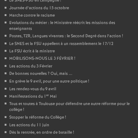
Le SNES-FSU en campagne
!
Journée d’actions du 15 octobre
Marche contre le racisme
Evolutions du métier : le Ministère réécrit les missions des
enseignants
Postes, TZR, Langues vivantes : le Second Degré dans l’action
!
Le SNES et la FSU appellent à un rassemblement le 17/12
La FSU écrit à la ministre
MOBILISONS-NOUS LE 3 FÉVRIER
!
Les actions du 3 Février
De bonnes nouvelles
? Oui, mais ...
En grève le 9 avril, pour une autre politique
!
Les rendez-vous du 9 avril
er
Manifestations du 1
Mai
Tous et toutes à Toulouse pour défendre une autre réforme pour le
collège
!
Stopper la réforme du Collège
!
Les actions du 11 juin
Dès la rentrée, en ordre de bataille
!