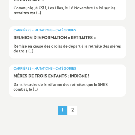
25 novembre...
é
Communiqué FSU, Les Lilas, le 16 Novembre La loi sur les
retraites est (…)
O
CARRIÈRES - MUTATIONS - CATÉGORIES
r
REUNION D’INFORMATION «
RETRAITES
»
Remise en cause des droits de départ à la retraite des mères
de trois (…)
l
é
CARRIÈRES - MUTATIONS - CATÉGORIES
MÈRES DE TROIS ENFANTS : INDIGNE
!
a
Dans le cadre de la réforme des retraites que le SNES
combat, le (…)
n
1
2
s
Imprimer
T
l'article