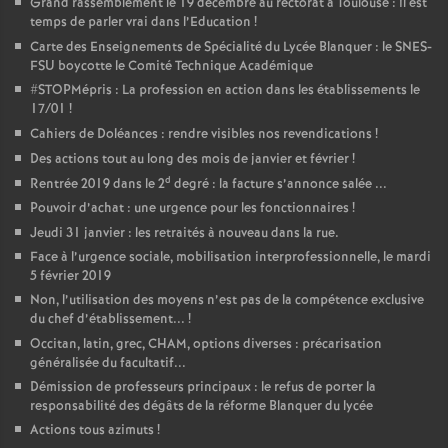
Grand rassemblement le 19 décembre au rectorat à Toulouse : il est
temps de parler vrai dans l’Education
!
Carte des Enseignements de Spécialité du Lycée Blanquer : le SNES-
FSU boycotte le Comité Technique Académique
#STOPMépris : La profession en action dans les établissements le
17/01
!
Cahiers de Doléances : rendre visibles nos revendications
!
Des actions tout au long des mois de janvier et février
!
d
Rentrée 2019 dans le 2
degré : la facture s’annonce salée ...
Pouvoir d’achat : une urgence pour les fonctionnaires
!
Jeudi 31 janvier : les retraités à nouveau dans la rue.
Face à l’urgence sociale, mobilisation interprofessionnelle, le mardi
5 février 2019
Non, l’utilisation des moyens n’est pas de la compétence exclusive
du chef d’établissement...
!
Occitan, latin, grec, CHAM, options diverses : précarisation
généralisée du facultatif...
Démission de professeurs principaux : le refus de porter la
responsabilité des dégâts de la réforme Blanquer du lycée
Actions tous azimuts
!