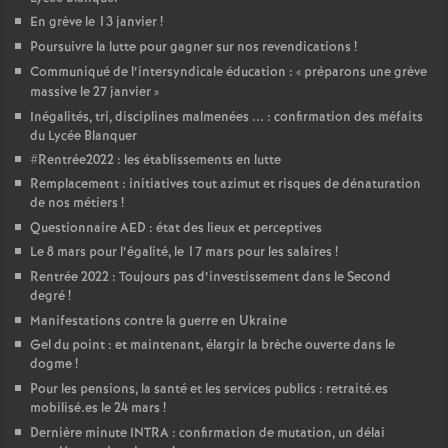
En grève le 13 janvier
!
Poursuivre la lutte pour gagner sur nos revendications
!
Communiqué de l’intersyndicale éducation : «
préparons une grève
massive le 27 janvier
»
Inégalités, tri, disciplines malmenées ... : confirmation des méfaits
du Lycée Blanquer
#Rentrée2022 : les établissements en lutte
Remplacement : initiatives tout azimut et risques de dénaturation
de nos métiers
!
Questionnaire AED : état des lieux et perceptives
Le 8 mars pour l’égalité, le 17 mars pour les salaires
!
Rentrée 2022 : Toujours pas d’investissement dans le Second
degré
!
Manifestations contre la guerre en Ukraine
Gel du point : et maintenant, élargir la brèche ouverte dans le
dogme
!
Pour les pensions, la santé et les services publics : retraité.es
mobilisé.es le 24 mars
!
Dernière minute INTRA : confirmation de mutation, un délai