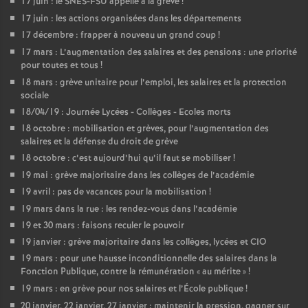
17 juin : le SNES-FSU appelle à la grève
!
17 juin : les actions organisées dans les départements
17 décembre : frapper à nouveau un grand coup
!
17 mars : L’augmentation des salaires et des pensions : une priorité
pour toutes et tous
!
18 mars : grève unitaire pour l’emploi, les salaires et la protection
sociale
18/04/19 : Journée Lycées - Collèges - Ecoles morts
18 octobre : mobilisation et grèves, pour l’augmentation des
salaires et la défense du droit de grève
18 octobre : c’est aujourd’hui qu’il faut se mobiliser
!
19 mai : grève majoritaire dans les collèges de l’académie
19 avril : pas de vacances pour la mobilisation
!
19 mars dans la rue : les rendez-vous dans l’académie
19 et 30 mars : faisons reculer le pouvoir
19 janvier : grève majoritaire dans les collèges, lycées et CIO
19 mars : pour une hausse inconditionnelle des salaires dans la
Fonction Publique, contre la rémunération «
au mérite
»
!
19 mars : en grève pour nos salaires et l’École publique
!
20 janvier, 22 janvier, 27 janvier : maintenir la pression, gagner sur