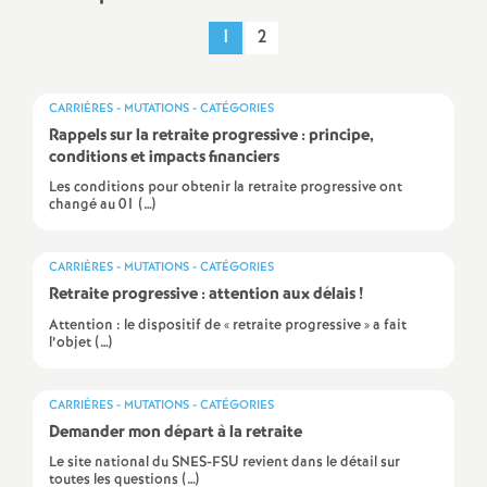
a
1
2
t
CARRIÈRES - MUTATIONS - CATÉGORIES
Rappels sur la retraite progressive : principe,
i
conditions et impacts financiers
Les conditions pour obtenir la retraite progressive ont
o
changé au 01 (…)
n
CARRIÈRES - MUTATIONS - CATÉGORIES
Retraite progressive : attention aux délais
!
a
Attention : le dispositif de « retraite progressive » a fait
l’objet (…)
l
CARRIÈRES - MUTATIONS - CATÉGORIES
d
Demander mon départ à la retraite
Le site national du SNES-FSU revient dans le détail sur
toutes les questions (…)