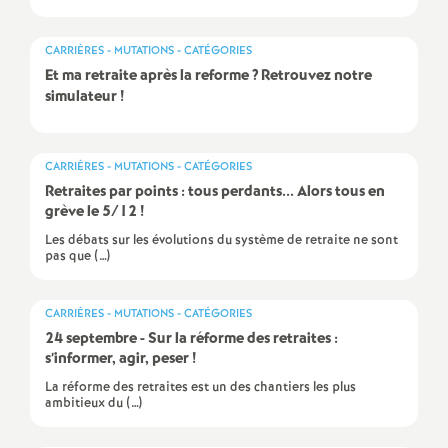
e
s
CARRIÈRES - MUTATIONS - CATÉGORIES
Et ma retraite après la reforme
? Retrouvez notre
E
simulateur
!
n
CARRIÈRES - MUTATIONS - CATÉGORIES
Retraites par points : tous perdants... Alors tous en
s
grève le 5/12
!
Les débats sur les évolutions du système de retraite ne sont
e
pas que (…)
i
CARRIÈRES - MUTATIONS - CATÉGORIES
24 septembre - Sur la réforme des retraites :
g
s’informer, agir, peser
!
La réforme des retraites est un des chantiers les plus
n
ambitieux du (…)