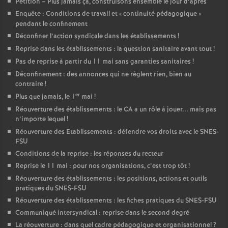
Pétition – Plus jamais ça, construisons ensemble le jour d’après
Enquête : Conditions de travail et «
continuité pédagogique
»
pendant le confinement
Déconfiner l’action syndicale dans les établissements
!
Reprise dans les établissements : la question sanitaire avant tout
!
Pas de reprise à partir du 11 mai sans garanties sanitaires
!
Déconfinement : des annonces qui ne règlent rien, bien au
contraire
!
er
Plus que jamais, le 1
mai
!
Réouverture des établissements : le CA a un rôle à jouer... mais pas
n’importe lequel
!
Réouverture des Etablissements : défendre vos droits avec le SNES-
FSU
Conditions de la reprise : les réponses du recteur
Reprise le 11 mai : pour nos organisations, c’est trop tôt
!
Réouverture des établissements : les positions, actions et outils
pratiques du SNES-FSU
Réouverture des établissements : les fiches pratiques du SNES-FSU
Communiqué intersyndical : reprise dans le second degré
La réouverture : dans quel cadre pédagogique et organisationnel
?