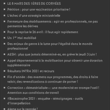
LE 8 MARS DES 1ÈRES DE CORVÉES
Pétition : pour une vaccination prioritaire
!
L’échec d’une stratégie ministérielle
Fermeture des établissements : agir en professionnels, ne pas
permettre les dérives
Pour la reprise le 26 avril : il faut agir rapidement
er
Un 1
Mai mobilisé
Des enjeux de genre à la lutte pour l’égalité dans le monde
professionnel
AESH : plus que jamais déterminé-es, en grève le jeudi 3 juin
!
Appel départemental à la mobilisation pour obtenir une dotation
supplémentaire
Résultats INTRA 2021 et recours
Fin d’année : des examens aux programmes, des droits à faire
valoir, des revendications à continuer de porter
!
Correction «
dématérialisée
» : une modernité en trompe l’oeil
!
Attention aux conditions de travail
#Bacastrophe 2021 : enquête - témoignages - outils
d’interpellation
Alerte sur la rentrée
!