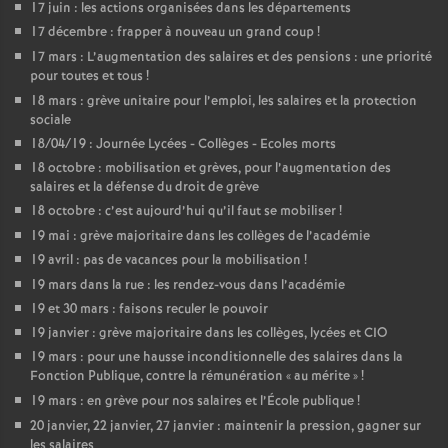
17 juin : les actions organisées dans les départements
o
17 décembre : frapper à nouveau un grand coup
!
17 mars : L’augmentation des salaires et des pensions : une priorité
pour toutes et tous
!
u
18 mars : grève unitaire pour l’emploi, les salaires et la protection
sociale
r
18/04/19 : Journée Lycées - Collèges - Ecoles morts
18 octobre : mobilisation et grèves, pour l’augmentation des
s
salaires et la défense du droit de grève
18 octobre : c’est aujourd’hui qu’il faut se mobiliser
!
19 mai : grève majoritaire dans les collèges de l’académie
19 avril : pas de vacances pour la mobilisation
!
19 mars dans la rue : les rendez-vous dans l’académie
19 et 30 mars : faisons reculer le pouvoir
19 janvier : grève majoritaire dans les collèges, lycées et CIO
19 mars : pour une hausse inconditionnelle des salaires dans la
Fonction Publique, contre la rémunération «
au mérite
»
!
19 mars : en grève pour nos salaires et l’École publique
!
20 janvier, 22 janvier, 27 janvier : maintenir la pression, gagner sur
les salaires