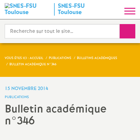
SNES-FSU
S
Toulouse
y
Reche
n
d
VOUS ÊTES ICI :
ACCUEIL
PUBLICATIONS
BULLETINS ACADÉMIQUES
BULLETIN ACADÉMIQUE N°346
i
c
15 NOVEMBRE 2014
PUBLICATIONS
a
Bulletin académique
n°346
t
N
Imprimer
l'article