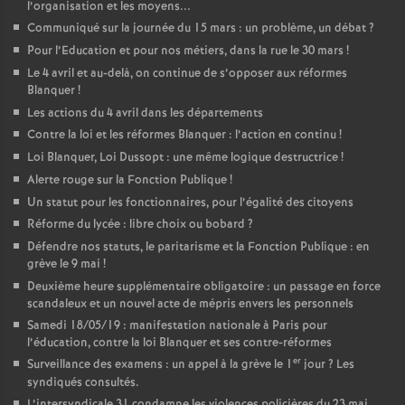
l’organisation et les moyens...
Communiqué sur la journée du 15 mars : un problème, un débat
?
Pour l’Education et pour nos métiers, dans la rue le 30 mars
!
Le 4 avril et au-delà, on continue de s’opposer aux réformes
Blanquer
!
Les actions du 4 avril dans les départements
Contre la loi et les réformes Blanquer : l’action en continu
!
Loi Blanquer, Loi Dussopt : une même logique destructrice
!
Alerte rouge sur la Fonction Publique
!
Un statut pour les fonctionnaires, pour l’égalité des citoyens
Réforme du lycée : libre choix ou bobard
?
Défendre nos statuts, le paritarisme et la Fonction Publique : en
grève le 9 mai
!
Deuxième heure supplémentaire obligatoire : un passage en force
scandaleux et un nouvel acte de mépris envers les personnels
Samedi 18/05/19 : manifestation nationale à Paris pour
l’éducation, contre la loi Blanquer et ses contre-réformes
er
Surveillance des examens : un appel à la grève le 1
jour
? Les
syndiqués consultés.
L’intersyndicale 31 condamne les violences policières du 23 mai