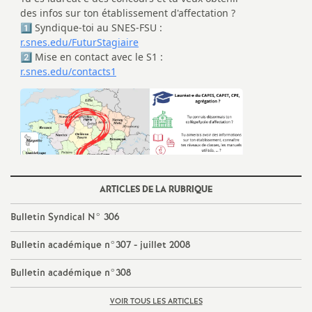
e
s
E
n
s
e
ARTICLES DE LA RUBRIQUE
i
Bulletin Syndical N° 306
g
Bulletin académique n°307 - juillet 2008
Bulletin académique n°308
n
VOIR TOUS LES ARTICLES