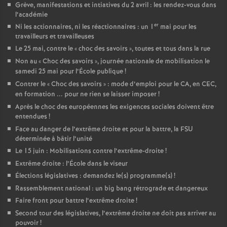
Grève, manifestations et intiatives du 2 avril : les rendez-vous dans
l’académie
er
Ni les actionnaires, ni les réactionnaires : un 1
mai pour les
travailleurs et travailleuses
Le 25 mai, contre le «
choc des savoirs
», toutes et tous dans la rue
Non au «
Choc des savoirs
», journée nationale de mobilisation le
samedi 25 mai pour l’École publique
!
Contrer le «
Choc des savoirs
» : mode d’emploi pour le CA, en CEC,
en formation ... pour ne rien se laisser imposer
!
Après le choc des européennes les exigences sociales doivent être
entendues
!
Face au danger de l’extrême droite et pour la battre, la FSU
déterminée à bâtir l’unité
Le 15 juin : Mobilisations contre l’extrême-droite
!
Extrême droite : l’École dans le viseur
Élections législatives : demandez le(s) programme(s)
!
Rassemblement national : un big bang rétrograde et dangereux
Faire front pour battre l’extrême droite
!
Second tour des législatives, l’extrême droite ne doit pas arriver au
pouvoir
!