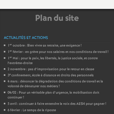
e
m
Plan du site
e
ACTUALITÉS ET ACTIONS
n
er
1
octobre : Bien vivre sa retraite, une exigence
!
er
t
1
février : en grève pour nos salaires et nos conditions de travail
!
er
1
Mai : pour la paix, les libertés, la justice sociale, et contre
l’extrême-droite
s
2 novembre : pas d’improvisation pour le retour en classe
e
3
confinement, école à distance et droits des personnels
d
4 mars : dénoncer la dégradation des conditions de travail et la
volonté de dénaturer nos métiers
!
e
04/02 : Pour un véritable plan d’urgence, la mobilisation doit
continuer
!
S
5 avril : continuer à faire entendre la voix des AESH pour gagner
!
6 février : Le temps de la riposte