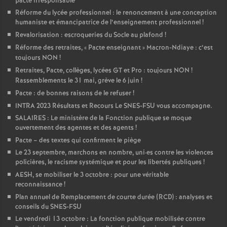
pacte irresponsable
Réforme du lycée professionnel : le renoncement à une conception
humaniste et émancipatrice de l’enseignement professionnel
!
Revalorisation : escroqueries du Socle au plafond
!
Réforme des retraites, «
Pacte enseignant
» Macron-Ndiaye : c’est
toujours NON
!
Retraites, Pacte, collèges, lycées GT et Pro : toujours NON
!
Rassemblements le 31 mai, grève le 6 juin
!
Pacte : de bonnes raisons de le refuser
!
INTRA 2023 Résultats et Recours Le SNES-FSU vous accompagne.
SALAIRES : Le ministère de la Fonction publique se moque
ouvertement des agentes et des agents
!
Pacte – des textes qui confirment le piège
Le 23 septembre, marchons en nombre, uni
·
es contre les violences
policières, le racisme systémique et pour les libertés publiques
!
AESH, se mobiliser le 3 octobre : pour une véritable
reconnaissance
!
Plan annuel de Remplacement de courte durée (RCD) : analyses et
conseils du SNES-FSU
Le vendredi 13 octobre : La fonction publique mobilisée contre