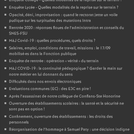
Enquête Collège - Quelles modalités de la reprise sur le terrain
?
Enquête Lycée - Quelles modalités de la reprise sur le terrain
?
Opacité, déni, improvisation : quand le rectorat jette un voile
pudique sur les turpitudes des mutations Intra
Rentrée 2020 : réponses floues de l’administration et conseils du
SNES-FSU
MàJ Covid-19 : quelles procédures, quels droits
?
Salaires, emploi, conditions de travail, missions : le 17/09
mobilisé
·
es dans la Fonction publique
Enquête de rentrée : opération «
vérité
» du terrain
MàJ COVID-19 : la continuité pédagogique
? Garder la main sur
notre métier en lui donnant du sens
Difficultés dans nos envois électroniques
Evaluations communes (EC) : des E3C en pire
!
Après l’assassinat de notre collègue de Conflans-Ste Honorine
Ouverture des établissements scolaires : la santé et la sécurité ne
sont pas en option
!
Confinement, ouverture des établissements : les droits des
personnels
Réorganisation de l’hommage à Samuel Paty : une décision indigne