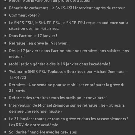
Réforme de la voie pro : un projet destructeur
!
Pénurie de carburants : le SNES-FSU intervient auprès du recteur
Comment voter
?
Le SNES-FSU, le SNUEP-FSU, le SNEP-FSU reçus en audience sur la
situation des non-titulaires.
Dans l’action le 17 janvier
!
Retraites : en grève le 19 janvier
!
Dès le 17 janvier : dans l’action pour nos retraites, nos salaires, nos
métiers
!
Mobilisation générale dès le 19 janvier dans l’académie
!
Webinaire SNES-FSU Toulouse «
Retraites
» par Michaël Zemmour -
18/01/23
Retraites : Une semaine pour se mobiliser et préparer la grève du
31 janvier
Réforme des retraites : tous les outils pour convaincre
!
Intervention de Michael Zemmour sur les retraites : les «
objectifs
derrière une réforme injuste
»
Le 31 janvier : toutes et tous en grève et dans les rassemblements
!
Les RDV de notre académie.
Solidarité financière avec les grévistes