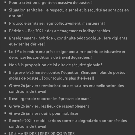
Pour la création urgente et massive de postes
!
Situation sanitaire : le respect, la santé et la sécurité ne sont pas en
option
!
Protocole sanitaire : agir collectivement, maintenant
!
Pétition – Bac 2021 : des aménagements indispensables
Enseignement «
hybride
», continuité pédagogique : être vigilants
et éviter les dérives
!
er
Le 1
décembre et après : exiger une autre politique éducative et
dénoncer les conditions de travail dégradées
!
Non à la proposition de loi dite de sécurité globale
!
En grève le 26 janvier, contre l’équation Blanquer : plus de postes =
moins de postes… (pour toujours plus d’élèves
!)
Grève 26 janvier : revalorisation des salaires et amélioration des
conditions de travail
Il est urgent de reporter les épreuves de mars
!
Grève 26 janvier : les lieux de rassemblement
Grève 26 janvier : outils pour mobiliser
Rentrée 2021 : mobilisations contre la dégradation annoncée des
conditions de travail
LE 8 MARS DES 1ÈRES DE CORVÉES