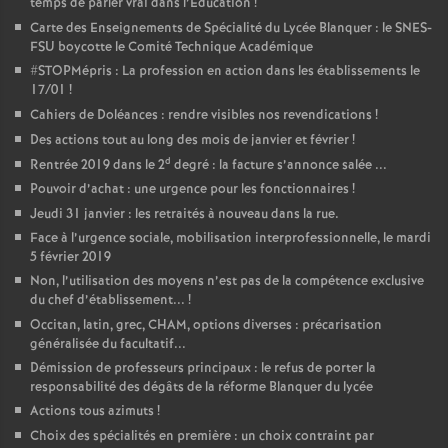
temps de parler vrai dans l’Education
!
Carte des Enseignements de Spécialité du Lycée Blanquer : le SNES-
FSU boycotte le Comité Technique Académique
#STOPMépris : La profession en action dans les établissements le
17/01
!
Cahiers de Doléances : rendre visibles nos revendications
!
Des actions tout au long des mois de janvier et février
!
d
Rentrée 2019 dans le 2
degré : la facture s’annonce salée ...
Pouvoir d’achat : une urgence pour les fonctionnaires
!
Jeudi 31 janvier : les retraités à nouveau dans la rue.
Face à l’urgence sociale, mobilisation interprofessionnelle, le mardi
5 février 2019
Non, l’utilisation des moyens n’est pas de la compétence exclusive
du chef d’établissement...
!
Occitan, latin, grec, CHAM, options diverses : précarisation
généralisée du facultatif...
Démission de professeurs principaux : le refus de porter la
responsabilité des dégâts de la réforme Blanquer du lycée
Actions tous azimuts
!
Choix des spécialités en première : un choix contraint par