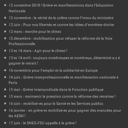
12 novembre 2018
! Grève et manifestations dans l’Education
é
Nationale
12 novembre : la vérité de la colère contre l’intox du ministère
O
12 juin : Pour nos libertés et contre les idées d’extrême-droite
12 mars : marche pour le climat
r
12 décembre : mobilisation pour refuser la réforme de la Voie
Professionnelle
l
13 et 14 mars : Agir pour le climat
!
13 et 14 avril : toujours nombreuses et nombreux, déterminé.e.s à
gagner le retrait
!
é
14 novembre pour l’emploi et la solidarité en Europe
14 juin : Grève interprofessionnelle et manifestation nationale à
a
Paris
15 mai : Grève intersyndicale dans la Fonction publique
n
15 mars : maintenir la pression contre la réforme des retraites
!
16 juin : mobilisé-es pour la Santé et les Services publics
s
16 janvier : en grève et mobilisé
·
es pour gagner des avancées pour
les AESH
!
T
17 juin : le SNES-FSU appelle à la grève
!