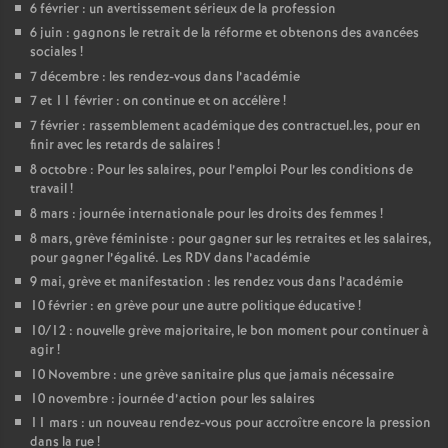
6 février : un avertissement sérieux de la profession
e
6 juin : gagnons le retrait de la réforme et obtenons des avancées
sociales
!
c
7 décembre : les rendez-vous dans l’académie
7 et 11 février : on continue et on accélère
!
o
7 février : rassemblement académique des contractuel.les, pour en
finir avec les retards de salaires
!
n
8 octobre : Pour les salaires, pour l’emploi Pour les conditions de
travail
!
d
8 mars : journée internationale pour les droits des femmes
!
8 mars, grève féministe : pour gagner sur les retraites et les salaires,
pour gagner l’égalité. Les RDV dans l’académie
d
9 mai, grève et manifestation : les rendez vous dans l’académie
10 février : en grève pour une autre politique éducative
!
e
10/12 : nouvelle grève majoritaire, le bon moment pour continuer à
agir
!
g
10 Novembre : une grève sanitaire plus que jamais nécessaire
10 novembre : journée d’action pour les salaires
r
11 mars : un nouveau rendez-vous pour accroître encore la pression
dans la rue
!