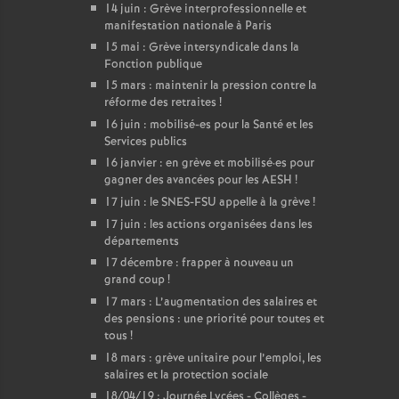
14 juin : Grève interprofessionnelle et
manifestation nationale à Paris
15 mai : Grève intersyndicale dans la
Fonction publique
15 mars : maintenir la pression contre la
réforme des retraites
!
16 juin : mobilisé-es pour la Santé et les
Services publics
16 janvier : en grève et mobilisé
·
es pour
gagner des avancées pour les AESH
!
17 juin : le SNES-FSU appelle à la grève
!
17 juin : les actions organisées dans les
départements
17 décembre : frapper à nouveau un
grand coup
!
17 mars : L’augmentation des salaires et
des pensions : une priorité pour toutes et
tous
!
18 mars : grève unitaire pour l’emploi, les
salaires et la protection sociale
18/04/19 : Journée Lycées - Collèges -