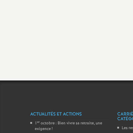
ACTUALITÉS ET ACTIONS
CARRIÈ
CATÉG
er
1
octobre : Bien vivre sa retraite, une
Les re
exigence
!