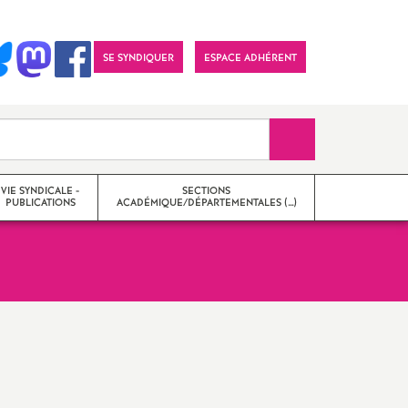
SE SYNDIQUER
ESPACE ADHÉRENT
Recherche sur le 
VIE SYNDICALE -
SECTIONS
PUBLICATIONS
ACADÉMIQUE/DÉPARTEMENTALES (…)
27
on
Section académique
tions
Sections départementales
Imprimer
 numériques et
Qu’est-ce que le SNES-FSU
?
l'article
 / Lettres
Qui sommes-nous
?