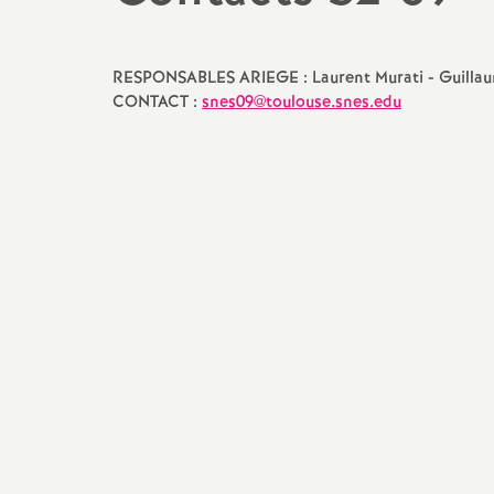
Mutations
Protection soci
Actualité des départements
Catégories et Corps
Violences sexuel
RESPONSABLES ARIEGE : Laurent Murati - Guillau
(VSS)
CONTACT :
snes09@toulouse.snes.edu
TZR
Remboursements de frais,
aides et actions sociales
Elections professionnelles