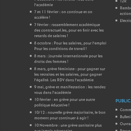
TZR
l’académie
Rembou
7 et 11 février : on continue et on
action
accélère
!
Electi
7 février : rassemblement académique
des contractuel.les, pour en finir avec les
retards de salaires
!
8 octobre : Pour les salaires, pour l’emploi
Pour les conditions de travail
!
8 mars : journée internationale pour les
droits des femmes
!
8 mars, grève féministe : pour gagner sur
les retraites et les salaires, pour gagner
l’égalité. Les RDV dans l’académie
9 mai, grève et manifestation : les rendez
vous dans l’académie
10 février : en grève pour une autre
PUBLIC
politique éducative
!
Comm
10/12 : nouvelle grève majoritaire, le bon
Bullet
moment pour continuer à agir
!
Ouvra
10 Novembre : une grève sanitaire plus