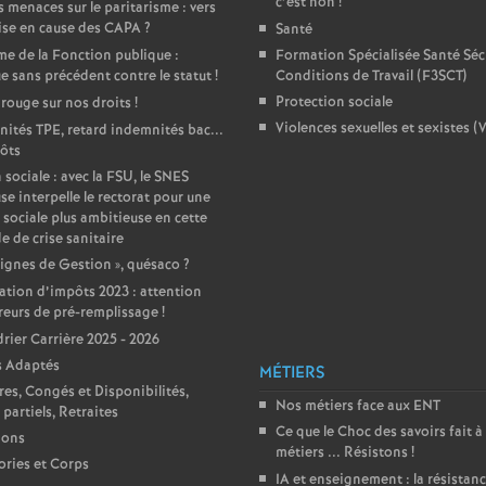
c’est non
!
 menaces sur le paritarisme : vers
e
ise en cause des CAPA
?
Santé
e de la Fonction publique :
Formation Spécialisée Santé Sécu
m
e sans précédent contre le statut
!
Conditions de Travail (F3SCT)
Protection sociale
 rouge sur nos droits
!
Violences sexuelles et sexistes (
ités TPE, retard indemnités bac...
e
ôts
 sociale : avec la FSU, le SNES
n
se interpelle le rectorat pour une
 sociale plus ambitieuse en cette
e de crise sanitaire
t
ignes de Gestion
», quésaco
?
ation d’impôts 2023 : attention
s
reurs de pré-remplissage
!
rier Carrière 2025 - 2026
d
s Adaptés
MÉTIERS
res, Congés et Disponibilités,
Nos métiers face aux ENT
e
partiels, Retraites
Ce que le Choc des savoirs fait à
ions
métiers ... Résistons
!
S
ries et Corps
IA et enseignement : la résistan