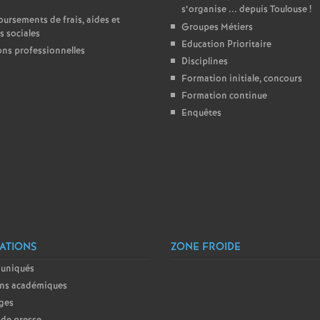
s’organise ... depuis Toulouse
!
rsements de frais, aides et
e
Groupes Métiers
s sociales
Education Prioritaire
ons professionnelles
c
Disciplines
Formation initiale, concours
o
Formation continue
Enquêtes
n
d
d
e
ATIONS
ZONE FROIDE
uniqués
g
ins académiques
ges