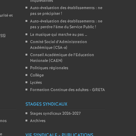
inquiétantes
Auto-évaluation des établissements : ne
pas se précipiter
!
rité et
Auto-évaluation des établissements : ne
pas y perdre l’âme du Service Public
!
La musique qui marche au pas …
VSS)
Comité Social d’Administration
Académique (CSA-a)
Conseil Académique de l’Education
Nationale (CAEN)
Politiques régionales
Collège
Lycées
Formation Continue des adultes - GRETA
STAGES SYNDICAUX
Stages syndicaux 2026-2027
 nos
Archives
ce
VIE SYNDICALE - PUBLICATIONS