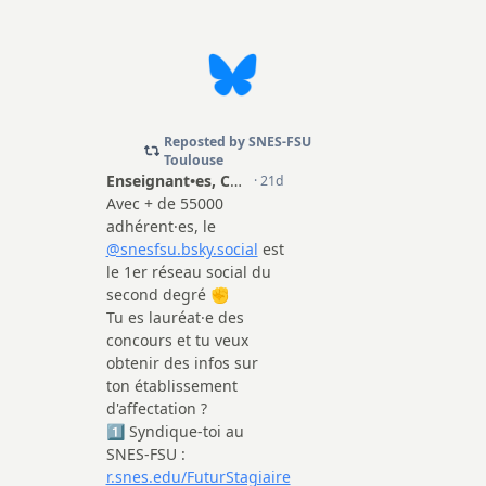
mation
erne