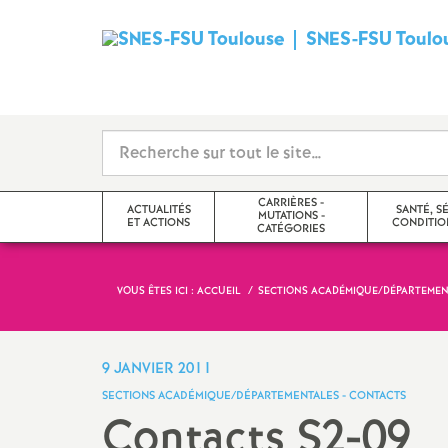
SNES-FSU Toulo
CARRIÈRES -
ACTUALITÉS
SANTÉ, S
MUTATIONS -
ET ACTIONS
CONDITION
CATÉGORIES
VOUS ÊTES ICI :
ACCUEIL
SECTIONS ACADÉMIQUE/DÉPARTEMEN
Les actions dans l’académie
Postes Adaptés
Santé
Actualités académiques
Carrières, Congés et
Formation Spéci
9 JANVIER 2011
Disponibilités, Temps partiels,
Sécurité et Con
SECTIONS ACADÉMIQUE/DÉPARTEMENTALES - CONTACTS
Retraites
Travail (F3SCT)
Pétitions en cours
Contacts S2-09