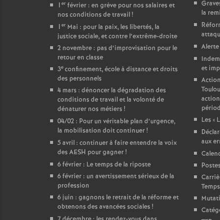
Graves
er
1
février : en grève pour nos salaires et
la rem
nos conditions de travail
!
Réform
er
1
Mai : pour la paix, les libertés, la
attaqu
justice sociale, et contre l’extrême-droite
Alerte
2 novembre : pas d’improvisation pour le
retour en classe
Indemn
e
et imp
3
confinement, école à distance et droits
des personnels
Action
Toulou
4 mars : dénoncer la dégradation des
action
conditions de travail et la volonté de
périod
dénaturer nos métiers
!
Les «
L
04/02 : Pour un véritable plan d’urgence,
la mobilisation doit continuer
!
Déclar
aux er
5 avril : continuer à faire entendre la voix
des AESH pour gagner
!
Calend
6 février : Le temps de la riposte
Poste
6 février : un avertissement sérieux de la
Carriè
profession
Temps 
6 juin : gagnons le retrait de la réforme et
Mutat
obtenons des avancées sociales
!
Catégo
7 décembre : les rendez-vous dans