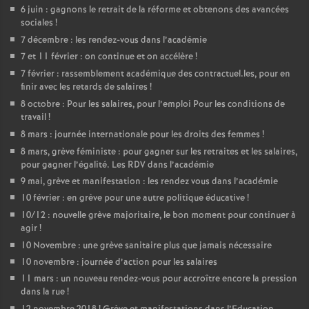
e
6 juin : gagnons le retrait de la réforme et obtenons des avancées
sociales
!
7 décembre : les rendez-vous dans l’académie
c
7 et 11 février : on continue et on accélère
!
7 février : rassemblement académique des contractuel.les, pour en
o
finir avec les retards de salaires
!
8 octobre : Pour les salaires, pour l’emploi Pour les conditions de
n
travail
!
8 mars : journée internationale pour les droits des femmes
!
d
8 mars, grève féministe : pour gagner sur les retraites et les salaires,
pour gagner l’égalité. Les RDV dans l’académie
9 mai, grève et manifestation : les rendez vous dans l’académie
d
10 février : en grève pour une autre politique éducative
!
10/12 : nouvelle grève majoritaire, le bon moment pour continuer à
e
agir
!
10 Novembre : une grève sanitaire plus que jamais nécessaire
g
10 novembre : journée d’action pour les salaires
11 mars : un nouveau rendez-vous pour accroître encore la pression
r
dans la rue
!