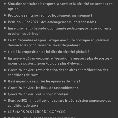
Situation sanitaire : le respect, la santé et la sécurité ne sont pas en
option
!
Protocole sanitaire : agir collectivement, maintenant
!
Pétition – Bac 2021 : des aménagements indispensables
Enseignement «
hybride
», continuité pédagogique : être vigilants
et éviter les dérives
!
er
Le 1
décembre et après : exiger une autre politique éducative et
dénoncer les conditions de travail dégradées
!
Non à la proposition de loi dite de sécurité globale
!
En grève le 26 janvier, contre l’équation Blanquer : plus de postes =
moins de postes… (pour toujours plus d’élèves
!)
Grève 26 janvier : revalorisation des salaires et amélioration des
conditions de travail
Il est urgent de reporter les épreuves de mars
!
Grève 26 janvier : les lieux de rassemblement
Grève 26 janvier : outils pour mobiliser
Rentrée 2021 : mobilisations contre la dégradation annoncée des
conditions de travail
LE 8 MARS DES 1ÈRES DE CORVÉES