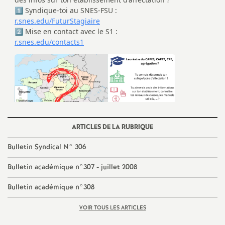
e
s
E
n
s
e
ARTICLES DE LA RUBRIQUE
Bulletin Syndical N° 306
i
Bulletin académique n°307 - juillet 2008
g
Bulletin académique n°308
n
VOIR TOUS LES ARTICLES