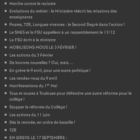
Marche contre le racisme
Evolutions du métier : le Ministère réécrit les missions des
enseignants
Postes, TZR, Langues vivantes : le Second Degré dans l’action
!
Le SNES et la FSU appellent à un rassemblement le 17/12
La FSU écrit à la ministre
MOBILISONS-NOUS LE 3 FÉVRIER
!
Les actions du 3 Février
De bonnes nouvelles
? Oui, mais ...
En grève le 9 avril, pour une autre politique
!
Les rendez-vous du 9 avril
er
Manifestations du 1
Mai
Tous et toutes à Toulouse pour défendre une autre réforme pour le
collège
!
Stopper la réforme du Collège
!
Les actions du 11 juin
Dès la rentrée, en ordre de bataille
!
TZR
EN GREVE LE 17 SEPTEMBRE :