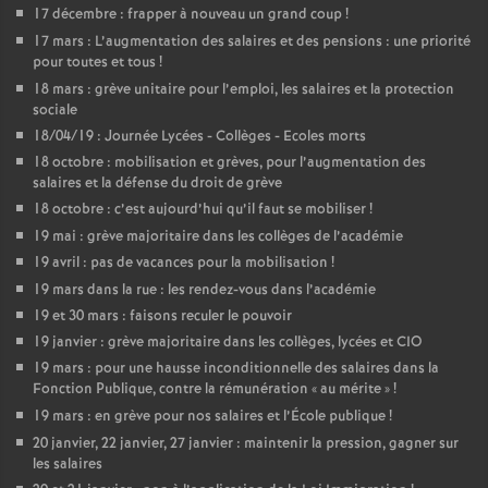
17 décembre : frapper à nouveau un grand coup
!
o
17 mars : L’augmentation des salaires et des pensions : une priorité
pour toutes et tous
!
18 mars : grève unitaire pour l’emploi, les salaires et la protection
u
sociale
18/04/19 : Journée Lycées - Collèges - Ecoles morts
r
18 octobre : mobilisation et grèves, pour l’augmentation des
salaires et la défense du droit de grève
s
18 octobre : c’est aujourd’hui qu’il faut se mobiliser
!
19 mai : grève majoritaire dans les collèges de l’académie
19 avril : pas de vacances pour la mobilisation
!
19 mars dans la rue : les rendez-vous dans l’académie
19 et 30 mars : faisons reculer le pouvoir
19 janvier : grève majoritaire dans les collèges, lycées et CIO
19 mars : pour une hausse inconditionnelle des salaires dans la
Fonction Publique, contre la rémunération «
au mérite
»
!
19 mars : en grève pour nos salaires et l’École publique
!
20 janvier, 22 janvier, 27 janvier : maintenir la pression, gagner sur
les salaires