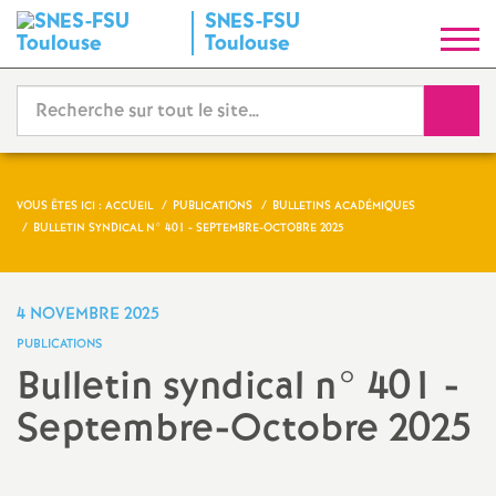
SNES-FSU
S
Toulouse
y
Reche
n
d
VOUS ÊTES ICI :
ACCUEIL
PUBLICATIONS
BULLETINS ACADÉMIQUES
BULLETIN SYNDICAL N° 401 - SEPTEMBRE-OCTOBRE 2025
i
c
4 NOVEMBRE 2025
PUBLICATIONS
a
Bulletin syndical n° 401 -
Septembre-Octobre 2025
t
N
Imprimer
l'article