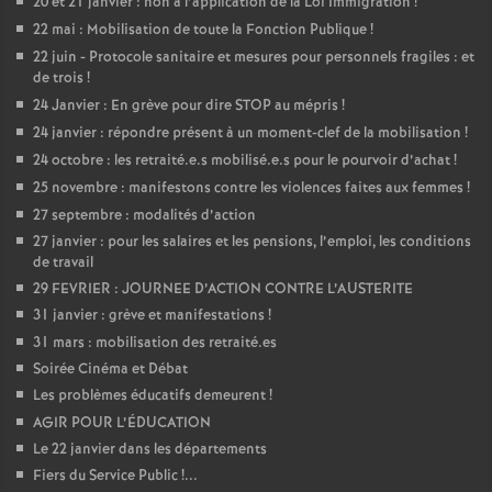
20 et 21 janvier : non à l’application de la Loi Immigration
!
22 mai : Mobilisation de toute la Fonction Publique
!
22 juin - Protocole sanitaire et mesures pour personnels fragiles : et
de trois
!
24 Janvier : En grève pour dire STOP au mépris
!
24 janvier : répondre présent à un moment-clef de la mobilisation
!
24 octobre : les retraité.e.s mobilisé.e.s pour le pourvoir d’achat
!
25 novembre : manifestons contre les violences faites aux femmes
!
27 septembre : modalités d’action
27 janvier : pour les salaires et les pensions, l’emploi, les conditions
de travail
29 FEVRIER : JOURNEE D’ACTION CONTRE L’AUSTERITE
31 janvier : grève et manifestations
!
31 mars : mobilisation des retraité.es
Soirée Cinéma et Débat
Les problèmes éducatifs demeurent
!
AGIR POUR L’ÉDUCATION
Le 22 janvier dans les départements
Fiers du Service Public
!...