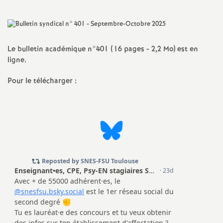
a
t
Le bulletin académique n°401 (16 pages - 2,2 Mo) est en
ligne.
i
Pour le télécharger :
o
n
a
l
d