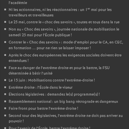
l’académie
er
Ni les actionnaires, ni les réactionnaires : un 1
mai pour les
travailleurs et travailleuses
Le 25 mai, contre le «
choc des savoirs
», toutes et tous dans la rue
Non au «
Choc des savoirs
», journée nationale de mobilisation le
samedi 25 mai pour l’École publique
!
Contrer le «
Choc des savoirs
» : mode d’emploi pour le CA, en CEC,
en formation ... pour ne rien se laisser imposer
!
Après le choc des européennes les exigences sociales doivent être
entendues
!
Face au danger de l’extrême droite et pour la battre, la FSU
déterminée à bâtir l’unité
Le 15 juin : Mobilisations contre l’extrême-droite
!
Extrême droite : l’École dans le viseur
Élections législatives : demandez le(s) programme(s)
!
Rassemblement national : un big bang rétrograde et dangereux
Faire front pour battre l’extrême droite
!
Second tour des législatives, l’extrême droite ne doit pas arriver au
pouvoir
!
Pour l’avenir de l’École, battre l’extrême droite
!