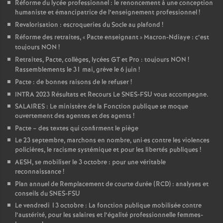
Réforme du lycée professionnel : le renoncement à une conception
humaniste et émancipatrice de l’enseignement professionnel
!
Revalorisation : escroqueries du Socle au plafond
!
Réforme des retraites, «
Pacte enseignant
» Macron-Ndiaye : c’est
toujours NON
!
Retraites, Pacte, collèges, lycées GT et Pro : toujours NON
!
Rassemblements le 31 mai, grève le 6 juin
!
Pacte : de bonnes raisons de le refuser
!
INTRA 2023 Résultats et Recours Le SNES-FSU vous accompagne.
SALAIRES : Le ministère de la Fonction publique se moque
ouvertement des agentes et des agents
!
Pacte – des textes qui confirment le piège
Le 23 septembre, marchons en nombre, uni
·
es contre les violences
policières, le racisme systémique et pour les libertés publiques
!
AESH, se mobiliser le 3 octobre : pour une véritable
reconnaissance
!
Plan annuel de Remplacement de courte durée (RCD) : analyses et
conseils du SNES-FSU
Le vendredi 13 octobre : La fonction publique mobilisée contre
l’austérité, pour les salaires et l’égalité professionnelle femmes-