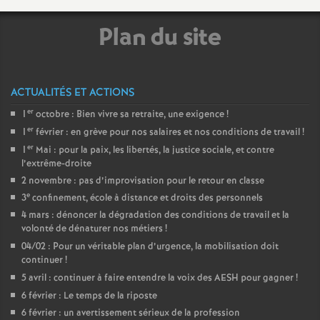
e
Plan du site
m
e
ACTUALITÉS ET ACTIONS
n
er
1
octobre : Bien vivre sa retraite, une exigence
!
er
1
février : en grève pour nos salaires et nos conditions de travail
!
t
er
1
Mai : pour la paix, les libertés, la justice sociale, et contre
l’extrême-droite
2 novembre : pas d’improvisation pour le retour en classe
s
e
3
confinement, école à distance et droits des personnels
4 mars : dénoncer la dégradation des conditions de travail et la
d
volonté de dénaturer nos métiers
!
04/02 : Pour un véritable plan d’urgence, la mobilisation doit
e
continuer
!
5 avril : continuer à faire entendre la voix des AESH pour gagner
!
S
6 février : Le temps de la riposte
6 février : un avertissement sérieux de la profession