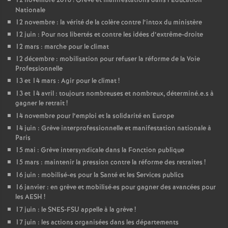
12 novembre 2018
! Grève et manifestations dans l’Education
Nationale
é
12 novembre : la vérité de la colère contre l’intox du ministère
12 juin : Pour nos libertés et contre les idées d’extrême-droite
O
12 mars : marche pour le climat
12 décembre : mobilisation pour refuser la réforme de la Voie
r
Professionnelle
13 et 14 mars : Agir pour le climat
!
l
13 et 14 avril : toujours nombreuses et nombreux, déterminé.e.s à
gagner le retrait
!
é
14 novembre pour l’emploi et la solidarité en Europe
14 juin : Grève interprofessionnelle et manifestation nationale à
Paris
a
15 mai : Grève intersyndicale dans la Fonction publique
15 mars : maintenir la pression contre la réforme des retraites
!
n
16 juin : mobilisé-es pour la Santé et les Services publics
16 janvier : en grève et mobilisé
·
es pour gagner des avancées pour
s
les AESH
!
17 juin : le SNES-FSU appelle à la grève
!
T
17 juin : les actions organisées dans les départements